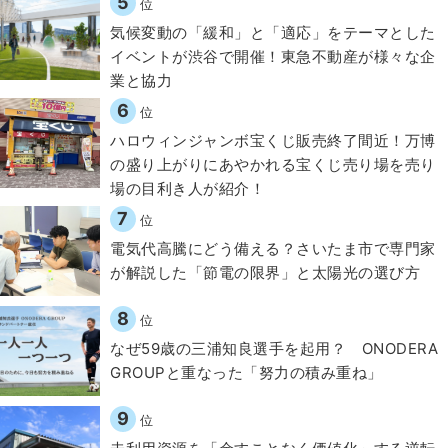
5
位
気候変動の「緩和」と「適応」をテーマとした
イベントが渋谷で開催！東急不動産が様々な企
業と協力
6
位
ハロウィンジャンボ宝くじ販売終了間近！万博
の盛り上がりにあやかれる宝くじ売り場を売り
場の目利き人が紹介！
7
位
電気代高騰にどう備える？さいたま市で専門家
が解説した「節電の限界」と太陽光の選び方
8
位
なぜ59歳の三浦知良選手を起用？ ONODERA
GROUPと重なった「努力の積み重ね」
9
位