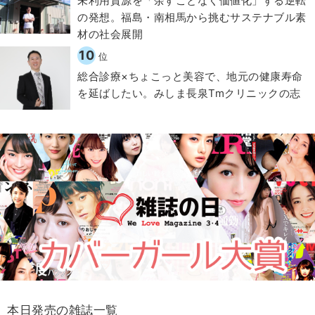
​​未利用資源を「余すことなく価値化」する逆転
の発想。福島・南相馬から挑むサステナブル素
材の社会展開​
10
位
総合診療×ちょこっと美容で、地元の健康寿命
を延ばしたい。みしま長泉Tmクリニックの志
本日発売の雑誌一覧