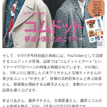
そして、ViVi1月号特別版の表紙には、YouTuberとして活躍
するコムドットが登場。誌面では“コムドットとデート”とい
うテーマで12ページの特集が掲載されています。その他に
も、3年ぶりに復活した八木アリサさんと玉城ティナさんの
美少女ユニット“やぎたま”、俳優の北村匠海さんと井上祐貴
さん、新連載を開始する山﨑天さんなど、多数のメンバーが
誌面を盛り上げます。
谷まりあさん、藤井サチさん、古畑星夏さん、藤田ニコルさ
んが表紙を飾る「ViVi」1月号は11月22日発売です。