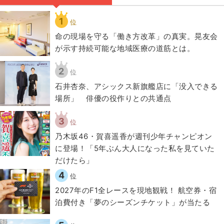
1
位
​命の現場を守る「働き方改革」の真実。晃友会
が示す持続可能な地域医療の道筋とは。
2
位
石井杏奈、アシックス新旗艦店に「没入できる
場所」 俳優の役作りとの共通点
3
位
乃木坂46・賀喜遥香が週刊少年チャンピオン
に登場！「5年ぶん大人になった私を見ていた
だけたら」
4
位
2027年のF1全レースを現地観戦！ 航空券・宿
泊費付き「夢のシーズンチケット」が当たる