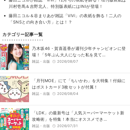
川村壱馬＆吉野北人、特別版表紙にはINIが登場！
藤田ニコル＆谷まりあが雑誌「ViVi」の表紙を飾る！二人の
「SNSとの向き合い方」とは！？
カテゴリー記事一覧
乃木坂46・賀喜遥香が週刊少年チャンピオンに登
場！「5年ぶん大人になった私を見て…
雑誌・出版
2026/08/07
「月刊MOE」にて「ちいかわ」を大特集！付録に
はポストカード3枚セットが付属！
雑誌・出版
2026/08/04
「LDK」の最新号は「人気スーパーマーケット新
攻略術」を特集！本当にオススメでき…
雑誌・出版
2026/07/31