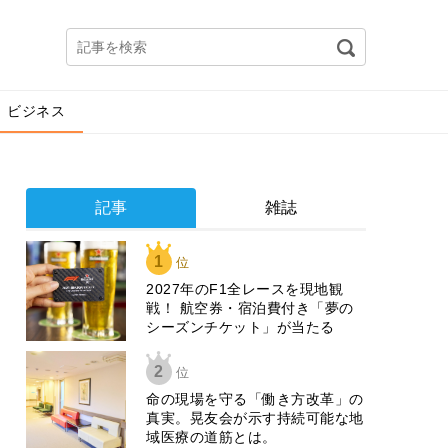
ビジネス
記事
雑誌
1
位
2027年のF1全レースを現地観
戦！ 航空券・宿泊費付き「夢の
シーズンチケット」が当たる
2
位
​命の現場を守る「働き方改革」の
真実。晃友会が示す持続可能な地
域医療の道筋とは。