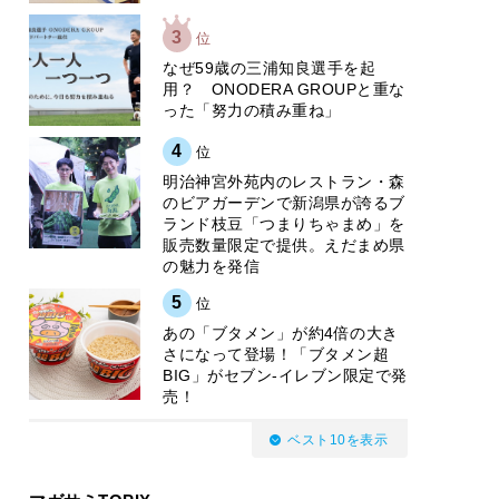
3
位
なぜ59歳の三浦知良選手を起
用？ ONODERA GROUPと重な
った「努力の積み重ね」
4
位
明治神宮外苑内のレストラン・森
のビアガーデンで新潟県が誇るブ
ランド枝豆「つまりちゃまめ」を
販売数量限定で提供。えだまめ県
の魅力を発信
5
位
あの「ブタメン」が約4倍の大き
さになって登場！「ブタメン超
BIG」がセブン‐イレブン限定で発
売！
ベスト10を表示