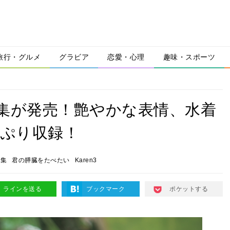
旅行・グルメ
グラビア
恋愛・心理
趣味・スポーツ
真集が発売！艶やかな表情、水着
っぷり収録！
真集
君の膵臓をたべたい
Karen3
ラインを送る
ブックマーク
ポケットする