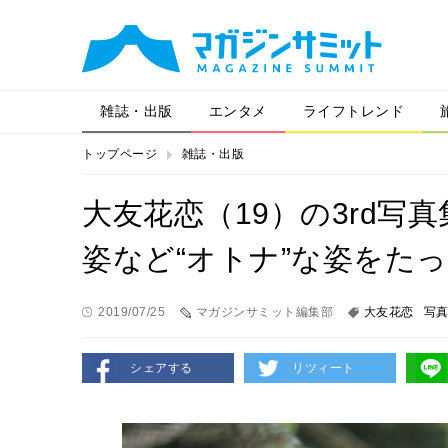
雑誌・出版
エンタメ
ライフトレンド
トップページ
雑誌・出版
大友花恋（19）の3rd写
姿など“オトナ”な姿をた
2019/07/25
マガジンサミット編集部
大友花恋
写
シェアする
リツィート