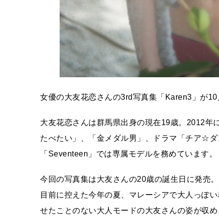
女優の大友花恋さんの3rd写真集「Karen3」が
大友花恋さんは群馬県出身の現在19歳。2012
たべたい」、「金メダル男」、ドラマ「チア☆ダ
「Seventeen」では専属モデルを務めています。
今回の写真集は大友さんの20歳の誕生日に発売
目前に控えた今年の夏、マレーシアで大人っぽい
せたことのない大人モードの大友さんの姿が収め