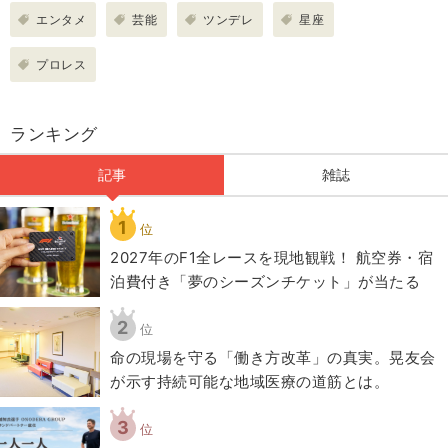
エンタメ
芸能
ツンデレ
星座
プロレス
ランキング
記事
雑誌
1
位
2027年のF1全レースを現地観戦！ 航空券・宿
泊費付き「夢のシーズンチケット」が当たる
2
位
​命の現場を守る「働き方改革」の真実。晃友会
が示す持続可能な地域医療の道筋とは。
3
位