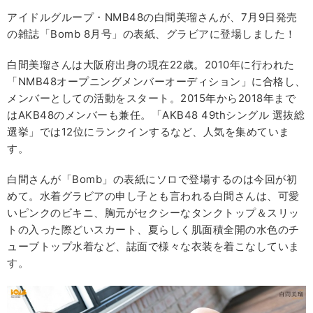
アイドルグループ・NMB48の白間美瑠さんが、7月9日発売
の雑誌「Bomb 8月号」の表紙、グラビアに登場しました！
白間美瑠さんは大阪府出身の現在22歳。2010年に行われた
「NMB48オープニングメンバーオーディション」に合格し、
メンバーとしての活動をスタート。2015年から2018年まで
はAKB48のメンバーも兼任。「AKB48 49thシングル 選抜総
選挙」では12位にランクインするなど、人気を集めていま
す。
白間さんが「Bomb」の表紙にソロで登場するのは今回が初
めて。水着グラビアの申し子とも言われる白間さんは、可愛
いピンクのビキニ、胸元がセクシーなタンクトップ＆スリッ
トの入った際どいスカート、夏らしく肌面積全開の水色のチ
ューブトップ水着など、誌面で様々な衣装を着こなしていま
す。