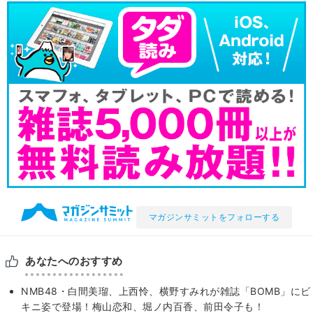
マガジンサミットをフォローする
あなたへのおすすめ
NMB48・白間美瑠、上西怜、横野すみれが雑誌「BOMB」にビ
キニ姿で登場！梅山恋和、堀ノ内百香、前田令子も！