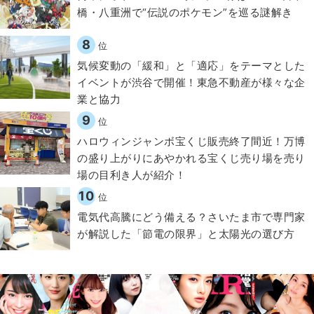
橋・八重洲で“伝説のポケモン”を巡る謎解き
8
位
気候変動の「緩和」と「適応」をテーマとした
イベントが渋谷で開催！東急不動産が様々な企
業と協力
9
位
ハロウィンジャンボ宝くじ販売終了間近！万博
の盛り上がりにあやかれる宝くじ売り場を売り
場の目利き人が紹介！
10
位
電気代高騰にどう備える？さいたま市で専門家
が解説した「節電の限界」と太陽光の選び方