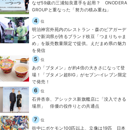
なぜ59歳の三浦知良選手を起用？ ONODERA
GROUPと重なった「努力の積み重ね」
4
位
明治神宮外苑内のレストラン・森のビアガーデ
ンで新潟県が誇るブランド枝豆「つまりちゃま
め」を販売数量限定で提供。えだまめ県の魅力
を発信
5
位
あの「ブタメン」が約4倍の大きさになって登
場！「ブタメン超BIG」がセブン‐イレブン限定
で発売！
6
位
石井杏奈、アシックス新旗艦店に「没入できる
場所」 俳優の役作りとの共通点
7
位
街中にポケモン100匹以上、立像は19匹 日本