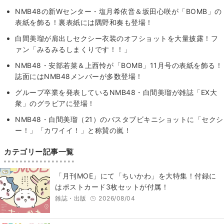
NMB48の新Wセンター・塩月希依音＆坂田心咲が「BOMB」の
表紙を飾る！裏表紙には隅野和奏も登場！
白間美瑠が肩出しセクシー衣装のオフショットを大量披露！フ
ァン「みるみるしまくりです！！」
NMB48・安部若菜＆上西怜が「BOMB」11月号の表紙を飾る！
誌面にはNMB48メンバーが多数登場！
グループ卒業を発表しているNMB48・白間美瑠が雑誌「EX大
衆」のグラビアに登場！
NMB48・白間美瑠（21）のバスタブビキニショットに「セクシ
ー！」「カワイイ！」と称賛の嵐！
カテゴリー記事一覧
「月刊MOE」にて「ちいかわ」を大特集！付録に
はポストカード3枚セットが付属！
雑誌・出版
2026/08/04