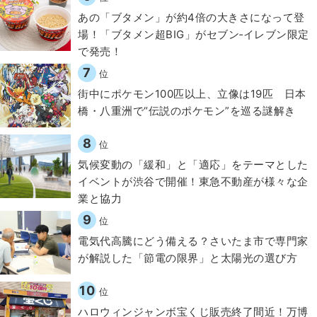
あの「ブタメン」が約4倍の大きさになって登
場！「ブタメン超BIG」がセブン‐イレブン限定
で発売！
7
位
街中にポケモン100匹以上、立像は19匹 日本
橋・八重洲で“伝説のポケモン”を巡る謎解き
8
位
気候変動の「緩和」と「適応」をテーマとした
イベントが渋谷で開催！東急不動産が様々な企
業と協力
9
位
電気代高騰にどう備える？さいたま市で専門家
が解説した「節電の限界」と太陽光の選び方
10
位
ハロウィンジャンボ宝くじ販売終了間近！万博