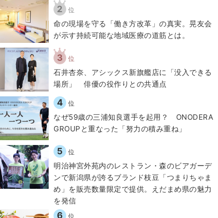
2
位
​命の現場を守る「働き方改革」の真実。晃友会
が示す持続可能な地域医療の道筋とは。
3
位
石井杏奈、アシックス新旗艦店に「没入できる
場所」 俳優の役作りとの共通点
4
位
なぜ59歳の三浦知良選手を起用？ ONODERA
GROUPと重なった「努力の積み重ね」
5
位
明治神宮外苑内のレストラン・森のビアガーデ
ンで新潟県が誇るブランド枝豆「つまりちゃま
め」を販売数量限定で提供。えだまめ県の魅力
を発信
6
位