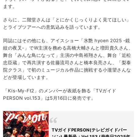
ます。
さらに、二階堂さんは「とにかくじっくりよく見てほしい」
とライブツアーへの意気込みを語っています。
同誌にはその他にも、アイスショー「氷艶 hyoen 2025 -鏡
紋の夜叉-」でW主演を務める高橋大輔さんと増田貴久さん、
舞台「みんな鳥になって」主演の中島裕翔さん、舞台「近松
忠臣蔵」で再共演する佐藤流司さんと橋本良亮さん、「梨泰
院クラス」で初のミュージカル作品に挑戦する小瀧望さんな
どが登場しています。
「Kis-My-Ft2」のメンバーが表紙を飾る「TVガイド
PERSON vol.153」は5月16日に発売です。
TVガイドPERSON(テレビガイドパー
ソン) 最新号：Vol.153 (発売日2025年