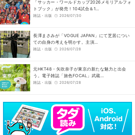
「サッカー・ワールドカップ2026メモリアルフォ
トブック」が発売！104試合＆1…
雑誌・出版
2026/07/30
長澤まさみが「VOGUE JAPAN」にて芝居につい
ての自身の考えを明かす。主演…
雑誌・出版
2026/07/28
元HKT48・矢吹奈子が東京の新たな魅力と出会
う。電子雑誌「旅色FOCAL」武蔵…
雑誌・出版
2026/07/28