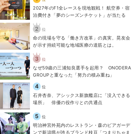
2027年のF1全レースを現地観戦！ 航空券・宿
泊費付き「夢のシーズンチケット」が当たる
2
位
​命の現場を守る「働き方改革」の真実。晃友会
が示す持続可能な地域医療の道筋とは。
3
位
なぜ59歳の三浦知良選手を起用？ ONODERA
GROUPと重なった「努力の積み重ね」
4
位
石井杏奈、アシックス新旗艦店に「没入できる
場所」 俳優の役作りとの共通点
5
位
明治神宮外苑内のレストラン・森のビアガーデ
ンで新潟県が誇るブランド枝豆「つまりちゃま