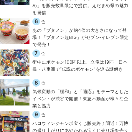
め」を販売数量限定で提供。えだまめ県の魅力
を発信
6
位
あの「ブタメン」が約4倍の大きさになって登
場！「ブタメン超BIG」がセブン‐イレブン限定
で発売！
7
位
街中にポケモン100匹以上、立像は19匹 日本
橋・八重洲で“伝説のポケモン”を巡る謎解き
8
位
気候変動の「緩和」と「適応」をテーマとした
イベントが渋谷で開催！東急不動産が様々な企
業と協力
9
位
ハロウィンジャンボ宝くじ販売終了間近！万博
の盛り上がりにあやかれる宝くじ売り場を売り