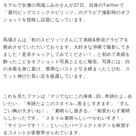
モデルで女優の馬場ふみかさんが
27
日、自身の
Twitter
で
「週刊ビッグコミックスピリッツ」のグラビア撮影時のオフ
ショットを投稿し話題になっています。
馬場さんは「初のスピリッツさんにて表紙
&
巻頭グラビアを
務めさせていただいております。大好きな沖縄で撮影してき
ました！是非チェックしてみてください！」と初めて表紙を
飾ったことをオフショット写真とともに報告。写真には、白
の水着を身に着け、豊満なバストと引き締まったくびれ、ス
ラット伸びた長い足を披露しています。
これを見たファンは「
マジでなにこの身体…顔…奇跡かよ…会
いたい」「奇跡だよこのスタイル…羨ましすぎます」「すん
ごい胸が大きいね！」「素晴らし過ぎる」「相変わらず素晴
らしかったです」「スタイル素晴らしいーかわいすぎ！」
「サイコーです！！」といったパーフェクトボディを称賛す
るコメントが多数寄せられています。