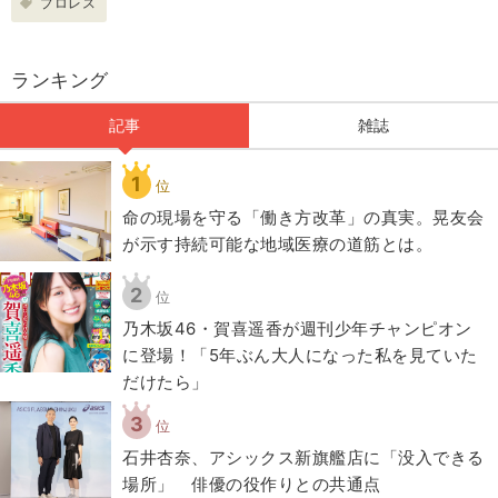
プロレス
ランキング
記事
雑誌
1
位
​命の現場を守る「働き方改革」の真実。晃友会
が示す持続可能な地域医療の道筋とは。
2
位
乃木坂46・賀喜遥香が週刊少年チャンピオン
に登場！「5年ぶん大人になった私を見ていた
だけたら」
3
位
石井杏奈、アシックス新旗艦店に「没入できる
場所」 俳優の役作りとの共通点