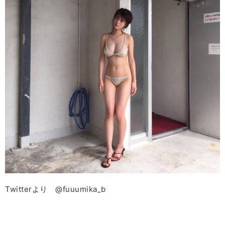
Twitter
より
@fuuumika_b