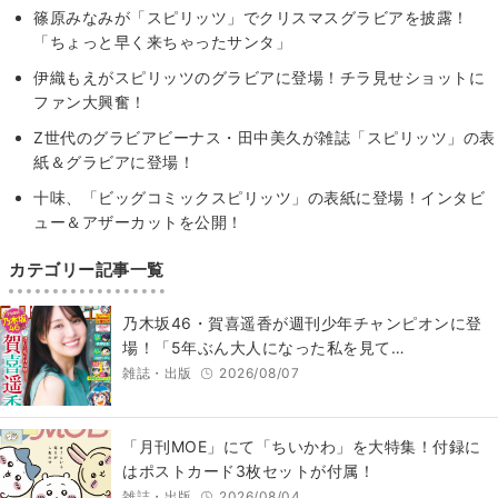
篠原みなみが「スピリッツ」でクリスマスグラビアを披露！
「ちょっと早く来ちゃったサンタ」
伊織もえがスピリッツのグラビアに登場！チラ見せショットに
ファン大興奮！
Z世代のグラビアビーナス・田中美久が雑誌「スピリッツ」の表
紙＆グラビアに登場！
十味、「ビッグコミックスピリッツ」の表紙に登場！インタビ
ュー＆アザーカットを公開！
カテゴリー記事一覧
乃木坂46・賀喜遥香が週刊少年チャンピオンに登
場！「5年ぶん大人になった私を見て…
雑誌・出版
2026/08/07
「月刊MOE」にて「ちいかわ」を大特集！付録に
はポストカード3枚セットが付属！
雑誌・出版
2026/08/04