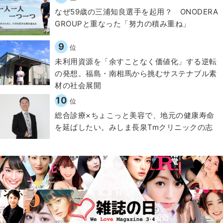
なぜ59歳の三浦知良選手を起用？ ONODERA
GROUPと重なった「努力の積み重ね」
9
位
​​未利用資源を「余すことなく価値化」する逆転
の発想。福島・南相馬から挑むサステナブル素
材の社会展開​
10
位
総合診療×ちょこっと美容で、地元の健康寿命
を延ばしたい。みしま長泉Tmクリニックの志