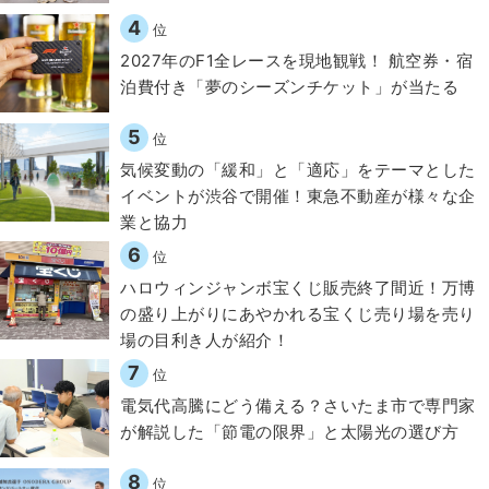
4
位
2027年のF1全レースを現地観戦！ 航空券・宿
泊費付き「夢のシーズンチケット」が当たる
5
位
気候変動の「緩和」と「適応」をテーマとした
イベントが渋谷で開催！東急不動産が様々な企
業と協力
6
位
ハロウィンジャンボ宝くじ販売終了間近！万博
の盛り上がりにあやかれる宝くじ売り場を売り
場の目利き人が紹介！
7
位
電気代高騰にどう備える？さいたま市で専門家
が解説した「節電の限界」と太陽光の選び方
8
位