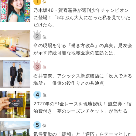
1
位
乃木坂46・賀喜遥香が週刊少年チャンピオン
に登場！「5年ぶん大人になった私を見ていた
だけたら」
2
位
​命の現場を守る「働き方改革」の真実。晃友会
が示す持続可能な地域医療の道筋とは。
3
位
石井杏奈、アシックス新旗艦店に「没入できる
場所」 俳優の役作りとの共通点
4
位
2027年のF1全レースを現地観戦！ 航空券・宿
泊費付き「夢のシーズンチケット」が当たる
5
位
気候変動の「緩和」と「適応」をテーマとした