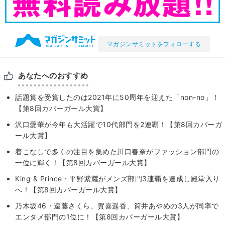
マガジンサミットをフォローする
あなたへのおすすめ
話題賞を受賞したのは2021年に50周年を迎えた「non-no」！
【第8回カバーガール大賞】
沢口愛華が今年も大活躍で10代部門を2連覇！【第8回カバーガ
ール大賞】
着こなしで多くの注目を集めた川口春奈がファッション部門の
一位に輝く！【第8回カバーガール大賞】
King & Prince・平野紫耀がメンズ部門3連覇を達成し殿堂入り
へ！【第8回カバーガール大賞】
乃木坂46・遠藤さくら、賀喜遥香、筒井あやめの3人が同率で
エンタメ部門の1位に！【第8回カバーガール大賞】