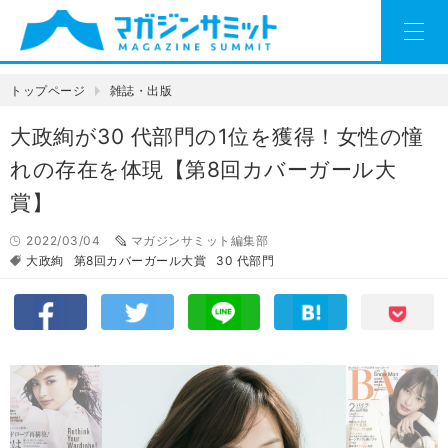
トップページ
雑誌・出版
大政絢が30 代部門の1位を獲得！女性の憧
れの存在を体現【第8回カバーガール大
賞】
2022/03/04
マガジンサミット編集部
大政絢
第8回カバーガール大賞
30 代部門