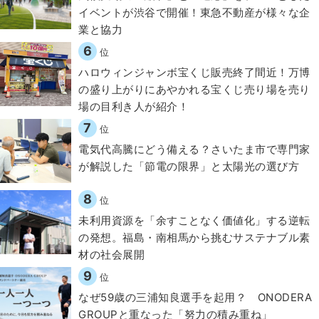
イベントが渋谷で開催！東急不動産が様々な企
業と協力
6
位
ハロウィンジャンボ宝くじ販売終了間近！万博
の盛り上がりにあやかれる宝くじ売り場を売り
場の目利き人が紹介！
7
位
電気代高騰にどう備える？さいたま市で専門家
が解説した「節電の限界」と太陽光の選び方
8
位
​​未利用資源を「余すことなく価値化」する逆転
の発想。福島・南相馬から挑むサステナブル素
材の社会展開​
9
位
なぜ59歳の三浦知良選手を起用？ ONODERA
GROUPと重なった「努力の積み重ね」