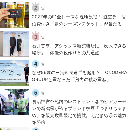
2
位
2027年のF1全レースを現地観戦！ 航空券・宿
泊費付き「夢のシーズンチケット」が当たる
3
位
石井杏奈、アシックス新旗艦店に「没入できる
場所」 俳優の役作りとの共通点
4
位
なぜ59歳の三浦知良選手を起用？ ONODERA
GROUPと重なった「努力の積み重ね」
5
位
明治神宮外苑内のレストラン・森のビアガーデ
ンで新潟県が誇るブランド枝豆「つまりちゃま
め」を販売数量限定で提供。えだまめ県の魅力
を発信