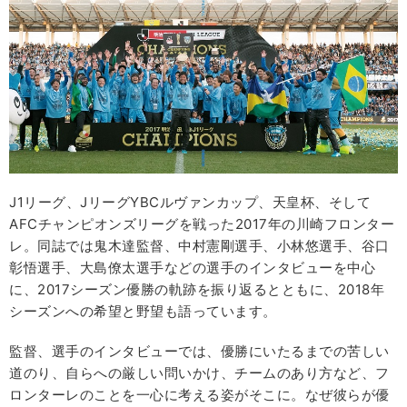
J1リーグ、JリーグYBCルヴァンカップ、天皇杯、そして
AFCチャンピオンズリーグを戦った2017年の川崎フロンター
レ。同誌では鬼木達監督、中村憲剛選手、小林悠選手、谷口
彰悟選手、大島僚太選手などの選手のインタビューを中心
に、2017シーズン優勝の軌跡を振り返るとともに、2018年
シーズンへの希望と野望も語っています。
監督、選手のインタビューでは、優勝にいたるまでの苦しい
道のり、自らへの厳しい問いかけ、チームのあり方など、フ
ロンターレのことを一心に考える姿がそこに。なぜ彼らが優