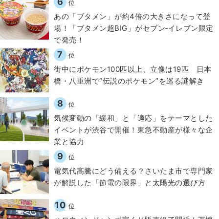
6
位
あの「ブタメン」が約4倍の大きさになって登
場！「ブタメン超BIG」がセブン‐イレブン限定
で発売！
7
位
街中にポケモン100匹以上、立像は19匹 日本
橋・八重洲で“伝説のポケモン”を巡る謎解き
8
位
気候変動の「緩和」と「適応」をテーマとした
イベントが渋谷で開催！東急不動産が様々な企
業と協力
9
位
電気代高騰にどう備える？さいたま市で専門家
が解説した「節電の限界」と太陽光の選び方
10
位