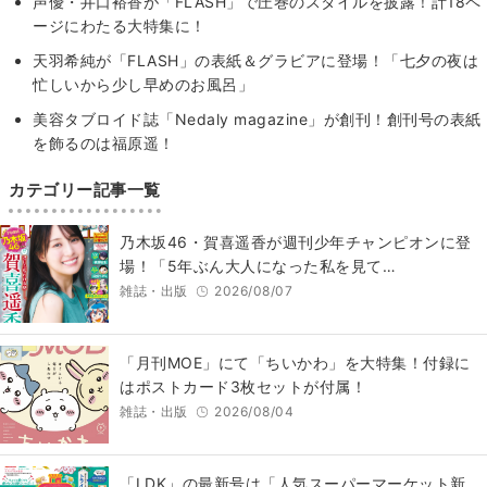
声優・井口裕香が「FLASH」で圧巻のスタイルを披露！計18ペ
ージにわたる大特集に！
天羽希純が「FLASH」の表紙＆グラビアに登場！「七夕の夜は
忙しいから少し早めのお風呂」
美容タブロイド誌「Nedaly magazine」が創刊！創刊号の表紙
を飾るのは福原遥！
カテゴリー記事一覧
乃木坂46・賀喜遥香が週刊少年チャンピオンに登
場！「5年ぶん大人になった私を見て…
雑誌・出版
2026/08/07
「月刊MOE」にて「ちいかわ」を大特集！付録に
はポストカード3枚セットが付属！
雑誌・出版
2026/08/04
「LDK」の最新号は「人気スーパーマーケット新