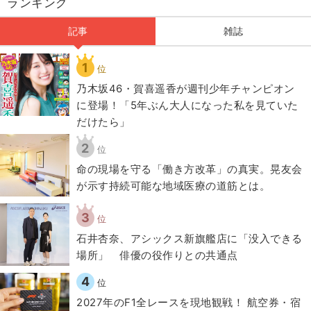
ランキング
記事
雑誌
1
位
乃木坂46・賀喜遥香が週刊少年チャンピオン
に登場！「5年ぶん大人になった私を見ていた
だけたら」
2
位
​命の現場を守る「働き方改革」の真実。晃友会
が示す持続可能な地域医療の道筋とは。
3
位
石井杏奈、アシックス新旗艦店に「没入できる
場所」 俳優の役作りとの共通点
4
位
2027年のF1全レースを現地観戦！ 航空券・宿