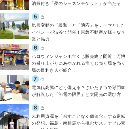
泊費付き「夢のシーズンチケット」が当たる
5
位
気候変動の「緩和」と「適応」をテーマとした
イベントが渋谷で開催！東急不動産が様々な企
業と協力
6
位
ハロウィンジャンボ宝くじ販売終了間近！万博
の盛り上がりにあやかれる宝くじ売り場を売り
場の目利き人が紹介！
7
位
電気代高騰にどう備える？さいたま市で専門家
が解説した「節電の限界」と太陽光の選び方
8
位
​​未利用資源を「余すことなく価値化」する逆転
の発想。福島・南相馬から挑むサステナブル素