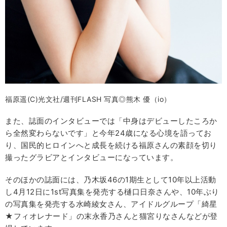
福原遥(C)光文社/週刊FLASH 写真◎熊木 優（io）
また、誌面のインタビューでは「中身はデビューしたころか
ら全然変わらないです」と今年24歳になる心境を語ってお
り、国民的ヒロインへと成長を続ける福原さんの素顔を切り
撮ったグラビアとインタビューになっています。
そのほかの誌面には、乃木坂46の1期生として10年以上活動
し4月12日に1st写真集を発売する樋口日奈さんや、10年ぶり
の写真集を発売する水崎綾女さん、アイドルグループ「綺星
★フィオレナード」の末永香乃さんと猫宮りなさんなどが登