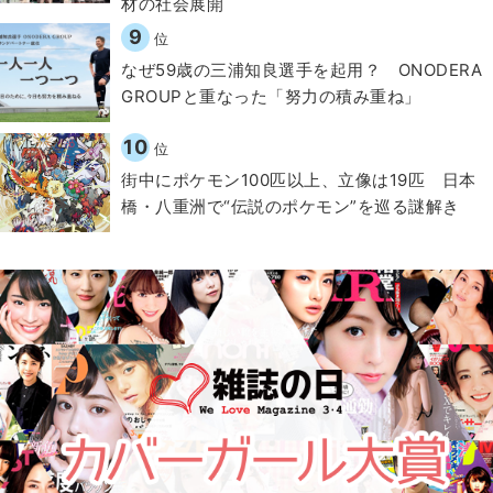
材の社会展開​
9
位
なぜ59歳の三浦知良選手を起用？ ONODERA
GROUPと重なった「努力の積み重ね」
10
位
街中にポケモン100匹以上、立像は19匹 日本
橋・八重洲で“伝説のポケモン”を巡る謎解き