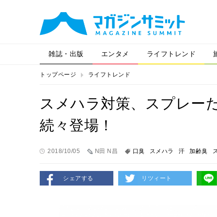
雑誌・出版
エンタメ
ライフトレンド
トップページ
ライフトレンド
スメハラ対策、スプレーだ
続々登場！
2018/10/05
N田 N昌
口臭
スメハラ
汗
加齢臭
シェアする
リツィート