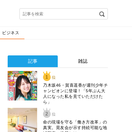
ビジネス
記事
雑誌
1
位
乃木坂46・賀喜遥香が週刊少年チ
ャンピオンに登場！「5年ぶん大
人になった私を見ていただけた
ら」
2
位
​命の現場を守る「働き方改革」の
真実。晃友会が示す持続可能な地