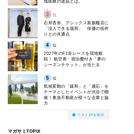
域医療の道筋とは。
3
位
石井杏奈、アシックス新旗艦店に
「没入できる場所」 俳優の役作
りとの共通点
4
位
2027年のF1全レースを現地観
戦！ 航空券・宿泊費付き「夢の
シーズンチケット」が当たる
5
位
気候変動の「緩和」と「適応」を
テーマとしたイベントが渋谷で開
催！東急不動産が様々な企業と協
力
ベスト10を表示
マガサミTOPIX