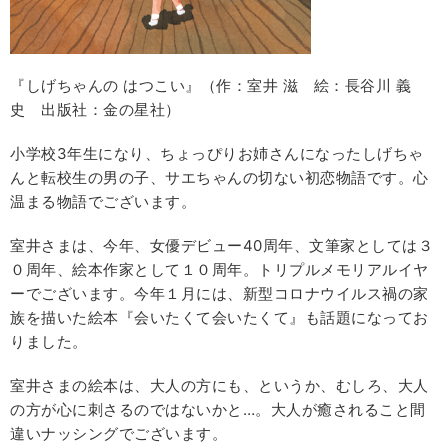
『しげちゃんの はつこい』（作：室井 滋 絵：長谷川 義
史 出版社：金の星社）
小学校3年生になり、ちょっぴりお姉さんになったしげちゃ
んと転校生の男の子、サエちゃんの切ない初恋物語です。心
温まる物語でございます。
室井さまは、今年、女優デビュー40周年、文筆家としては３
０周年、絵本作家として１０周年。トリプルメモリアルイヤ
ーでございます。今年１月には、新型コロナウイルス禍の家
族を描いた絵本『会いたくて会いたくて』も話題になってお
りました。
室井さまの絵本は、大人の方にも、というか、むしろ、大人
の方が心に刺さるのではないかと…。大人が癒されること間
違いナッシングでございます。