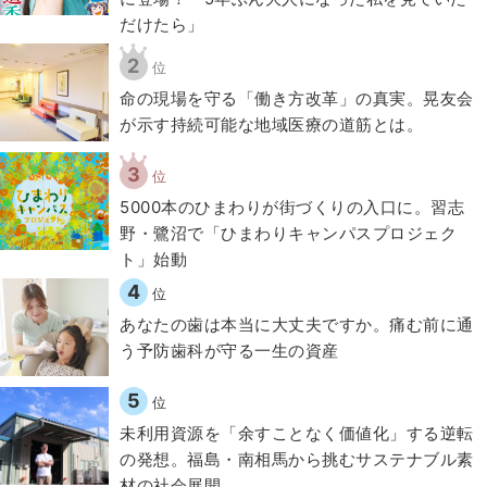
だけたら」
2
位
​命の現場を守る「働き方改革」の真実。晃友会
が示す持続可能な地域医療の道筋とは。
3
位
5000本のひまわりが街づくりの入口に。習志
野・鷺沼で「ひまわりキャンパスプロジェク
ト」始動
4
位
​あなたの歯は本当に大丈夫ですか。痛む前に通
う予防歯科が守る一生の資産
5
位
​​未利用資源を「余すことなく価値化」する逆転
の発想。福島・南相馬から挑むサステナブル素
材の社会展開​