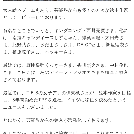
大人絵本ブームもあり、芸能界からも多くの方々が絵本作家
としてデビューしております。
有名なところでいうと、キングコング・西野亮廣さま。他に
は、南海キャンディーズしずちゃん、爆笑問題・太田光さ
ま、北野武さま、さだまさしさま、DAIGOさま、新垣結衣さ
ま、篠原涼子さま、ベッキーさま。
最近では、野性爆弾くっきーさま、香川照之さま、中村倫也
さま、さらには、あのディーン・フジオカさまも絵本に参入
されております。
最近では、T B Sの女子アナの伊東楓さまが、絵本作家を目指
し、5年間勤めたTBSを退社、ドイツに移住を決めたという
ニュースもございました。
とにかく、芸能界からの参入が活発化しております。
そんななか、２０１１年に絵本デビューし、これまでに１１