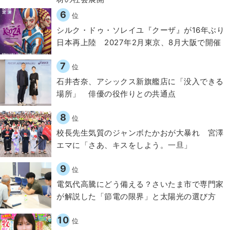
6
位
シルク・ドゥ・ソレイユ『クーザ』が16年ぶり
日本再上陸 2027年2月東京、8月大阪で開催
7
位
石井杏奈、アシックス新旗艦店に「没入できる
場所」 俳優の役作りとの共通点
8
位
校長先生気質のジャンボたかおが大暴れ 宮澤
エマに「さあ、キスをしよう。一旦」
9
位
電気代高騰にどう備える？さいたま市で専門家
が解説した「節電の限界」と太陽光の選び方
10
位