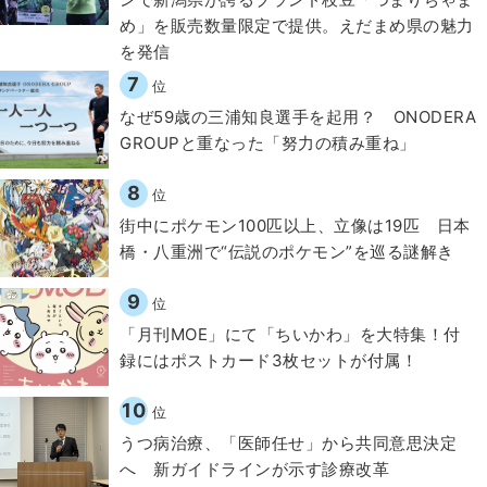
め」を販売数量限定で提供。えだまめ県の魅力
を発信
7
位
なぜ59歳の三浦知良選手を起用？ ONODERA
GROUPと重なった「努力の積み重ね」
8
位
街中にポケモン100匹以上、立像は19匹 日本
橋・八重洲で“伝説のポケモン”を巡る謎解き
9
位
「月刊MOE」にて「ちいかわ」を大特集！付
録にはポストカード3枚セットが付属！
10
位
うつ病治療、「医師任せ」から共同意思決定
へ 新ガイドラインが示す診療改革