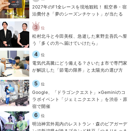
2027年のF1全レースを現地観戦！ 航空券・宿
泊費付き「夢のシーズンチケット」が当たる
3
位
松村北斗と今田美桜、急逝した東野圭吾氏へ誓
う「多くの方へ届けていけたら」
4
位
電気代高騰にどう備える？さいたま市で専門家
が解説した「節電の限界」と太陽光の選び方
5
位
Google、「ドラゴンクエスト」×Geminiのコ
ラボイベント「ジェミニクエスト」を渋谷・原
宿で開催
6
位
明治神宮外苑内のレストラン・森のビアガーデ
ンで新潟県が誇るブランド枝豆「つまりちゃま