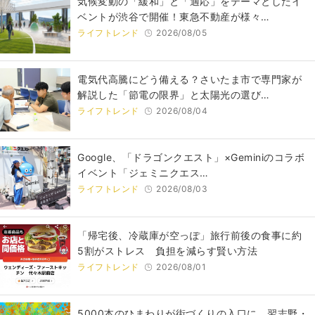
気候変動の「緩和」と「適応」をテーマとしたイ
ベントが渋谷で開催！東急不動産が様々…
ライフトレンド
2026/08/05
電気代高騰にどう備える？さいたま市で専門家が
解説した「節電の限界」と太陽光の選び…
ライフトレンド
2026/08/04
Google、「ドラゴンクエスト」×Geminiのコラボ
イベント「ジェミニクエス…
ライフトレンド
2026/08/03
「帰宅後、冷蔵庫が空っぽ」旅行前後の食事に約
5割がストレス 負担を減らす賢い方法
ライフトレンド
2026/08/01
5000本のひまわりが街づくりの入口に。習志野・