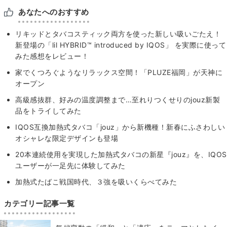
あなたへのおすすめ
リキッドとタバコスティック両方を使った新しい吸いごたえ！
新登場の「lil HYBRID™ introduced by IQOS」 を実際に使って
みた感想をレビュー！
家でくつろぐようなリラックス空間！「PLUZE福岡」が天神に
オープン
高級感抜群、好みの温度調整まで…至れりつくせりのjouz新製
品をトライしてみた
IQOS互換加熱式タバコ「jouz」から新機種！新春にふさわしい
オシャレな限定デザインも登場
20本連続使用を実現した加熱式タバコの新星『jouz』を、IQOS
ユーザーが一足先に体験してみた
加熱式たばこ戦国時代、３強を吸いくらべてみた
カテゴリー記事一覧