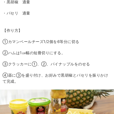
・黒胡椒 適量
・パセリ 適量
【作り方】
①カマンベールチーズ1/2個を6等分に切る
②ハムは1㎝幅の短冊切りにする。
③クラッカーに①、②、パイナップルをのせる
④器に③を盛り付け、お好みで黒胡椒とパセリを振りかけ
て完成。