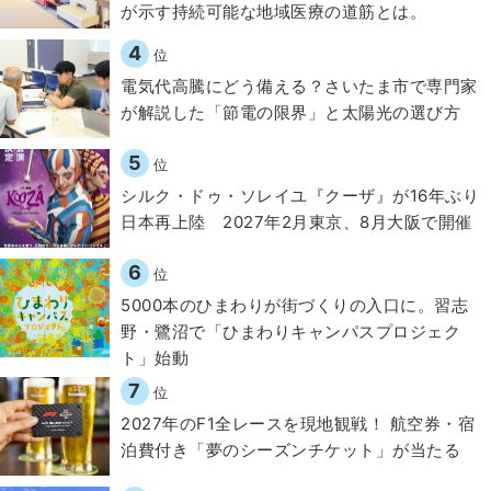
が示す持続可能な地域医療の道筋とは。
4
位
電気代高騰にどう備える？さいたま市で専門家
が解説した「節電の限界」と太陽光の選び方
5
位
シルク・ドゥ・ソレイユ『クーザ』が16年ぶり
日本再上陸 2027年2月東京、8月大阪で開催
6
位
5000本のひまわりが街づくりの入口に。習志
野・鷺沼で「ひまわりキャンパスプロジェク
ト」始動
7
位
2027年のF1全レースを現地観戦！ 航空券・宿
泊費付き「夢のシーズンチケット」が当たる