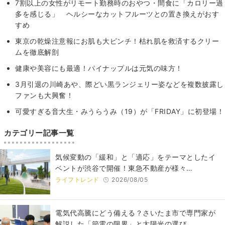
7割以上の女性がリモート勤務時のおやつ・間食に「カロリー過
多を感じる」 ヘルシーなカットフルーツとの置き換えがおす
すめ
東京の乾燥注意報にお肌も大ピンチ！枯れ肌を救済するクリー
ムを徹底解剖
健康や美容にも最適！パイナップルは元気の味方！
3月引退の川崎あや、際どい黒ランジェリー姿などを複数披露し
ファンも大興奮！
可愛すぎる音大生・みうらうみ（19）が「FRIDAY」に初登場！
カテゴリー記事一覧
気候変動の「緩和」と「適応」をテーマとしたイ
ベントが渋谷で開催！東急不動産が様々…
ライフトレンド
2026/08/05
電気代高騰にどう備える？さいたま市で専門家が
解説した「節電の限界」と太陽光の選び…