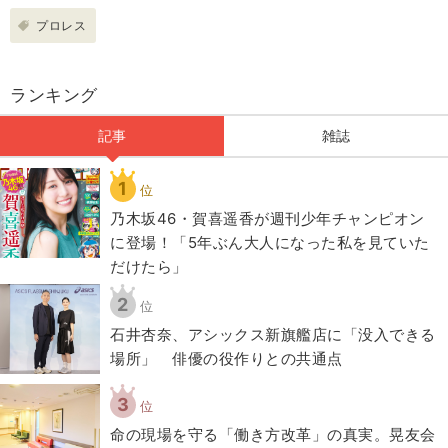
プロレス
ランキング
記事
雑誌
1
位
乃木坂46・賀喜遥香が週刊少年チャンピオン
に登場！「5年ぶん大人になった私を見ていた
だけたら」
2
位
石井杏奈、アシックス新旗艦店に「没入できる
場所」 俳優の役作りとの共通点
3
位
​命の現場を守る「働き方改革」の真実。晃友会