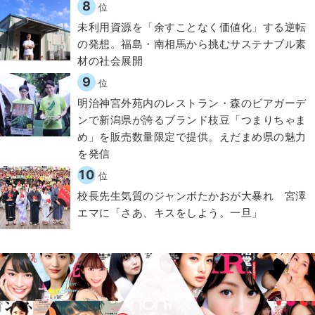
8
位
​​未利用資源を「余すことなく価値化」する逆転
の発想。福島・南相馬から挑むサステナブル素
材の社会展開​
9
位
明治神宮外苑内のレストラン・森のビアガーデ
ンで新潟県が誇るブランド枝豆「つまりちゃま
め」を販売数量限定で提供。えだまめ県の魅力
を発信
10
位
校長先生気質のジャンボたかおが大暴れ 宮澤
エマに「さあ、キスをしよう。一旦」