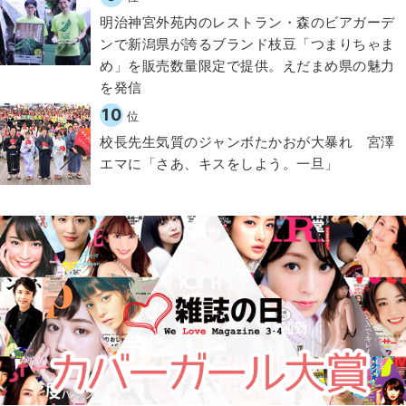
明治神宮外苑内のレストラン・森のビアガーデ
ンで新潟県が誇るブランド枝豆「つまりちゃま
め」を販売数量限定で提供。えだまめ県の魅力
を発信
10
位
校長先生気質のジャンボたかおが大暴れ 宮澤
エマに「さあ、キスをしよう。一旦」