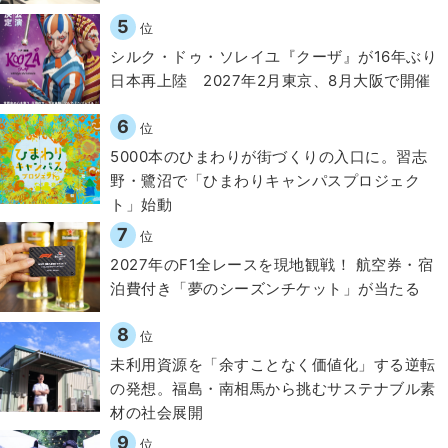
5
位
シルク・ドゥ・ソレイユ『クーザ』が16年ぶり
日本再上陸 2027年2月東京、8月大阪で開催
6
位
5000本のひまわりが街づくりの入口に。習志
野・鷺沼で「ひまわりキャンパスプロジェク
ト」始動
7
位
2027年のF1全レースを現地観戦！ 航空券・宿
泊費付き「夢のシーズンチケット」が当たる
8
位
​​未利用資源を「余すことなく価値化」する逆転
の発想。福島・南相馬から挑むサステナブル素
材の社会展開​
9
位