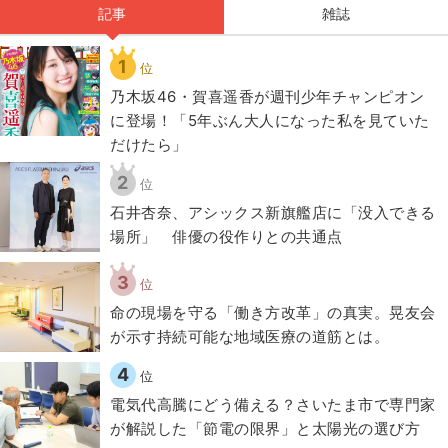
記事
雑誌
1
位
乃木坂46・賀喜遥香が週刊少年チャンピオン
に登場！「5年ぶん大人になった私を見ていた
だけたら」
2
位
石井杏奈、アシックス新旗艦店に「没入できる
場所」 俳優の役作りとの共通点
3
位
​命の現場を守る「働き方改革」の真実。晃友会
が示す持続可能な地域医療の道筋とは。
4
位
電気代高騰にどう備える？さいたま市で専門家
が解説した「節電の限界」と太陽光の選び方