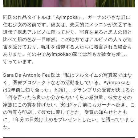
同氏の作品タイトルは「Ayimpoka」。ガーナの小さな町に
住む少女の名前です。彼女は、先天的にメラニンが欠乏する
遺伝子疾患アルビノに罹っており、写真を見ると黒人の姉と
比べて肌の色が一目瞭然。この地方ではアルビノの人々が迫
害を受けており、呪術を信仰する人たちに殺害される場合も
あります。その中でAyimpokaの家では誰もが彼女を愛し、
守っています。
Sara De Antonio Feu氏は「私はフルタイムの写真家ではな
く、医療プロジェクトなどの活動をしている。Ayimpokaと
は2年前に知り合った」と話し、グランプリの受賞が決まると
「何を言ったら良いか分からないくらい感無量。彼女とその
家族にこの賞を捧げたい。実は2ヶ月前にもガーナへ赴き、こ
の写真を印刷して彼女に渡してきた。受賞の知らせととも
に、1年分の日焼け止めをプレゼントしたい」と語っていまし
た。