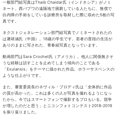
一般部門組写真はThaib Chaidar氏（インドネシア）がノミ
ネート。西パプワの遠隔地で困窮している人たちに、無償で
白内障の手術をしている診療所を取材した際に収めた5枚の写
真です。
ネクストジェネレーション部門組写真でノミネートされたの
は屠靖涵氏（中国）。18歳の学生です。若者の普段の生活が
ありのままに写された、青春組写真となっています。
動画部門はSara Crochet氏（アメリカ）。他人に関係無さそ
うな経験は話すことを止めてしまう傾向のことである
「Exulansis」をテーマに描かれた作品。ホラーサスペンスの
ような仕上がりです。
また、審査委員長のネヴィル・ブロディ氏は「全体的に作品
の質が高かった。これは多くの人が写真を撮れるようになっ
たから。今ではスマートフォンで撮影するプロもいる。競争
が増したのだと思う」とニコンフォトコンテスト2018-2019
を振り返りました。