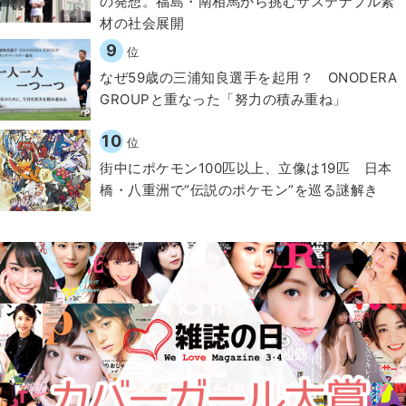
の発想。福島・南相馬から挑むサステナブル素
材の社会展開​
9
位
なぜ59歳の三浦知良選手を起用？ ONODERA
GROUPと重なった「努力の積み重ね」
10
位
街中にポケモン100匹以上、立像は19匹 日本
橋・八重洲で“伝説のポケモン”を巡る謎解き