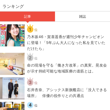
ランキング
記事
雑誌
1
位
乃木坂46・賀喜遥香が週刊少年チャンピオン
に登場！「5年ぶん大人になった私を見ていた
だけたら」
2
位
​命の現場を守る「働き方改革」の真実。晃友会
が示す持続可能な地域医療の道筋とは。
3
位
石井杏奈、アシックス新旗艦店に「没入できる
場所」 俳優の役作りとの共通点
4
位