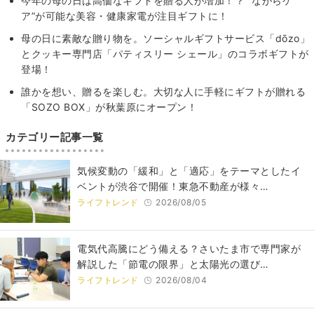
今年の母の日は高価なギフトを贈る人が増加！？ “ながらケ
ア”が可能な美容・健康家電が注目ギフトに！
母の日に素敵な贈り物を。ソーシャルギフトサービス「dōzo」
とクッキー専門店「パティスリー シェール」のコラボギフトが
登場！
誰かを想い、贈るを楽しむ。大切な人に手軽にギフトが贈れる
「SOZO BOX」が秋葉原にオープン！
カテゴリー記事一覧
気候変動の「緩和」と「適応」をテーマとしたイ
ベントが渋谷で開催！東急不動産が様々…
ライフトレンド
2026/08/05
電気代高騰にどう備える？さいたま市で専門家が
解説した「節電の限界」と太陽光の選び…
ライフトレンド
2026/08/04