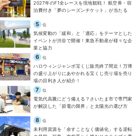
2027年のF1全レースを現地観戦！ 航空券・宿
泊費付き「夢のシーズンチケット」が当たる
5
位
気候変動の「緩和」と「適応」をテーマとした
イベントが渋谷で開催！東急不動産が様々な企
業と協力
6
位
ハロウィンジャンボ宝くじ販売終了間近！万博
の盛り上がりにあやかれる宝くじ売り場を売り
場の目利き人が紹介！
7
位
電気代高騰にどう備える？さいたま市で専門家
が解説した「節電の限界」と太陽光の選び方
8
位
​​未利用資源を「余すことなく価値化」する逆転