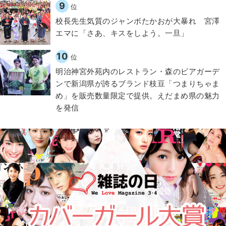
9
位
校長先生気質のジャンボたかおが大暴れ 宮澤
エマに「さあ、キスをしよう。一旦」
10
位
明治神宮外苑内のレストラン・森のビアガーデ
ンで新潟県が誇るブランド枝豆「つまりちゃま
め」を販売数量限定で提供。えだまめ県の魅力
を発信