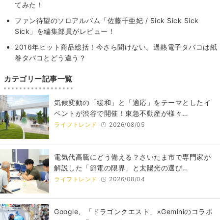
てみた！
ファン待望のソロアルバム「佐藤千亜妃 / Sick Sick Sick
Sick」を編集部員がレビュー！
2016年ヒット商品総括！今さら聞けない。過熱電子タバコは紙
巻タバコとどう違う？
カテゴリー記事一覧
気候変動の「緩和」と「適応」をテーマとしたイ
ベントが渋谷で開催！東急不動産が様々…
ライフトレンド
2026/08/05
電気代高騰にどう備える？さいたま市で専門家が
解説した「節電の限界」と太陽光の選び…
ライフトレンド
2026/08/04
Google、「ドラゴンクエスト」×Geminiのコラボ