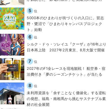
5
位
5000本のひまわりが街づくりの入口に。習志
野・鷺沼で「ひまわりキャンパスプロジェク
ト」始動
6
位
シルク・ドゥ・ソレイユ『クーザ』が16年ぶり
日本再上陸 2027年2月東京、8月大阪で開催
7
位
2027年のF1全レースを現地観戦！ 航空券・宿
泊費付き「夢のシーズンチケット」が当たる
8
位
​​未利用資源を「余すことなく価値化」する逆転
の発想。福島・南相馬から挑むサステナブル素
材の社会展開​