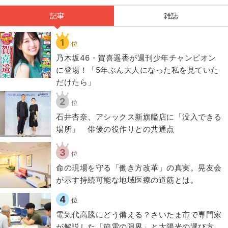
記事
雑誌
1
位
乃木坂46・賀喜遥香が週刊少年チャンピオン
に登場！「5年ぶん大人になった私を見ていた
だけたら」
2
位
石井杏奈、アシックス新旗艦店に「没入できる
場所」 俳優の役作りとの共通点
3
位
​命の現場を守る「働き方改革」の真実。晃友会
が示す持続可能な地域医療の道筋とは。
4
位
電気代高騰にどう備える？さいたま市で専門家
が解説した「節電の限界」と太陽光の選び方