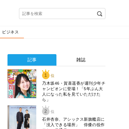
ビジネス
記事
雑誌
1
位
乃木坂46・賀喜遥香が週刊少年チ
ャンピオンに登場！「5年ぶん大
人になった私を見ていただけた
ら」
2
位
石井杏奈、アシックス新旗艦店に
「没入できる場所」 俳優の役作