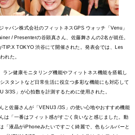
ャパン株式会社のフィットネスGPS ウォッチ「Venu」
rainer / Presenterの谷顕真さん、佐藤舞さんの2名が就任。
IP.X TOKYO 渋谷にて開催された。発表会では、Les
行われた。
ズは、ラン健康モニタリング機能やフィットネス機能を搭載し
アシスタントなど日常生活に役⽴つ多彩な機能にも対応して
 3/3S」が心拍数を計測するために使用された。
と佐藤さんが「VENU3 /3S」の使い心地やおすすめ機能
んは「一番はフィット感がすごく良いなと感じました。動
「液晶がiPhoneみたいですごく綺麗で、色もシルバーと