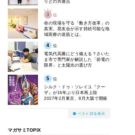
りとの共通点
3
位
​命の現場を守る「働き方改革」の
真実。晃友会が示す持続可能な地
域医療の道筋とは。
4
位
電気代高騰にどう備える？さいた
ま市で専門家が解説した「節電の
限界」と太陽光の選び方
5
位
シルク・ドゥ・ソレイユ『クー
ザ』が16年ぶり日本再上陸
2027年2月東京、8月大阪で開催
ベスト10を表示
マガサミTOPIX