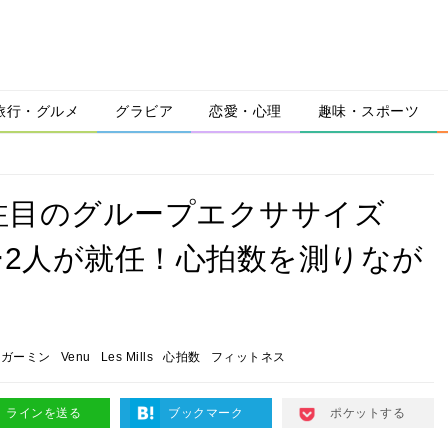
旅行・グルメ
グラビア
恋愛・心理
趣味・スポーツ
注目のグループエクササイズ
ーナー2人が就任！心拍数を測りなが
ガーミン
Venu
Les Mills
心拍数
フィットネス
ラインを送る
ブックマーク
ポケットする