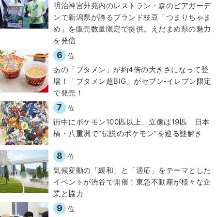
明治神宮外苑内のレストラン・森のビアガーデ
ンで新潟県が誇るブランド枝豆「つまりちゃま
め」を販売数量限定で提供。えだまめ県の魅力
を発信
6
位
あの「ブタメン」が約4倍の大きさになって登
場！「ブタメン超BIG」がセブン‐イレブン限定
で発売！
7
位
街中にポケモン100匹以上、立像は19匹 日本
橋・八重洲で“伝説のポケモン”を巡る謎解き
8
位
気候変動の「緩和」と「適応」をテーマとした
イベントが渋谷で開催！東急不動産が様々な企
業と協力
9
位