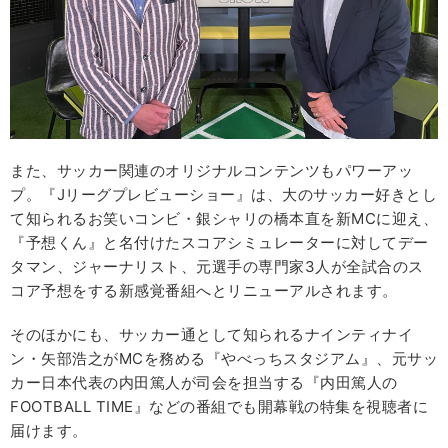
また、サッカー関連のオリジナルコンテンツもパワーアッ
プ。『Jリーグプレビューショー』は、大のサッカー好きとし
て知られるお笑いコンビ・銀シャリの橋本直を新MCに迎え、
『予想くん』と名付けたスコアシミュレーターに対してデー
タマン、ジャーナリスト、元選手の専門家3人が全試合のス
コア予想をする新感覚番組へとリニューアルされます。
そのほかにも、サッカー通として知られるナインティナイ
ン・矢部浩之がMCを務める『やべっちスタジアム』、元サッ
カー日本代表の内田篤人が司会を担当する『内田篤人の
FOOTBALL TIME』などの番組でも開幕戦の特集を視聴者に
届けます。