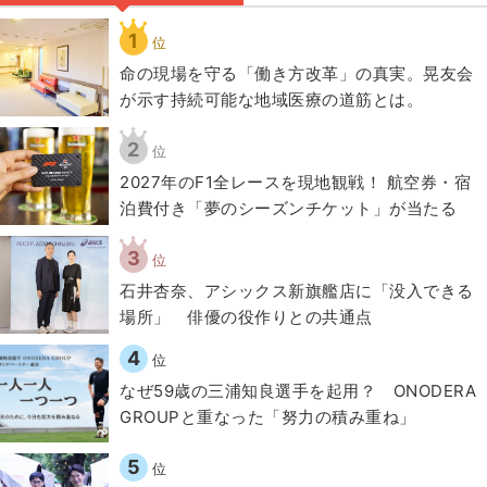
1
位
​命の現場を守る「働き方改革」の真実。晃友会
が示す持続可能な地域医療の道筋とは。
2
位
2027年のF1全レースを現地観戦！ 航空券・宿
泊費付き「夢のシーズンチケット」が当たる
3
位
石井杏奈、アシックス新旗艦店に「没入できる
場所」 俳優の役作りとの共通点
4
位
なぜ59歳の三浦知良選手を起用？ ONODERA
GROUPと重なった「努力の積み重ね」
5
位