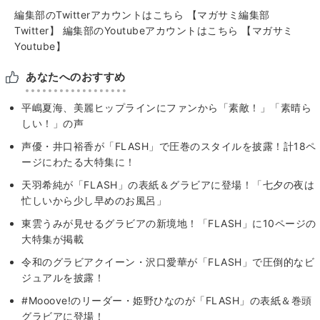
編集部のTwitterアカウントはこちら
【マガサミ編集部
Twitter】
編集部のYoutubeアカウントはこちら
【マガサミ
Youtube】
あなたへのおすすめ
平嶋夏海、美麗ヒップラインにファンから「素敵！」「素晴ら
しい！」の声
声優・井口裕香が「FLASH」で圧巻のスタイルを披露！計18ペ
ージにわたる大特集に！
天羽希純が「FLASH」の表紙＆グラビアに登場！「七夕の夜は
忙しいから少し早めのお風呂」
東雲うみが見せるグラビアの新境地！「FLASH」に10ページの
大特集が掲載
令和のグラビアクイーン・沢口愛華が「FLASH」で圧倒的なビ
ジュアルを披露！
#Mooove!のリーダー・姫野ひなのが「FLASH」の表紙＆巻頭
グラビアに登場！