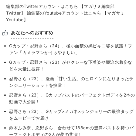
編集部のTwitterアカウントはこちら
【マガサミ編集部
Twitter】
編集部のYoutubeアカウントはこちら
【マガサミ
Youtube】
あなたへのおすすめ
Gカップ・忍野さら（24）、極小面積の黒ビキニ姿を披露！フ
ァン「カメラマンがうらやましい」
Gカップ・忍野さら（23）がセクシーな下着姿や競泳水着姿な
どを大量に披露！
忍野さら（23）、漫画「甘い生活」のヒロインになりきったラ
ンジェリーショットを披露！
忍野さら（23）、Gカップバストのパーフェクトボディを2本の
動画で大公開！
忍野さら（23）、Gカップ×メガネ×ランジェリーの最強タッグ
をムービーでお届け！
鈴木ふみ奈、忍野さら、合わせて188cmの豊満バストを持つパ
ーフェクトボディの2人が夢の共演！