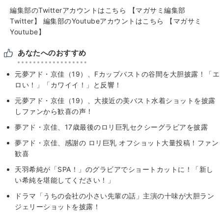
編集部のTwitterアカウントはこちら
【マガサミ編集部
Twitter】
編集部のYoutubeアカウントはこちら
【マガサミ
Youtube】
あなたへのおすすめ
元夢アド・京佳（19）、Fカップバストの谷間を大胆披露！「エ
ロい！」「カワイイ！」と反響！
元夢アド・京佳（19）、大接近の美バスト水着ショットを披露
しファンから歓喜の声！
夢アド・京佳、17歳最後のロリ巨乳セクシーグラビアを披露
夢アド・京佳、感謝の ロリ巨乳 オフショット大量投稿！ファン
歓喜
天羽希純が「SPA！」のグラビアでショートカットに！「新し
い希純を堪能してください！」
ドラマ「うちの会社の小さい先輩の話」主演の十味が大胆ラン
ジェリーショットを披露！