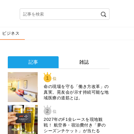
ビジネス
記事
雑誌
1
位
​命の現場を守る「働き方改革」の
真実。晃友会が示す持続可能な地
域医療の道筋とは。
2
位
2027年のF1全レースを現地観
戦！ 航空券・宿泊費付き「夢の
シーズンチケット」が当たる