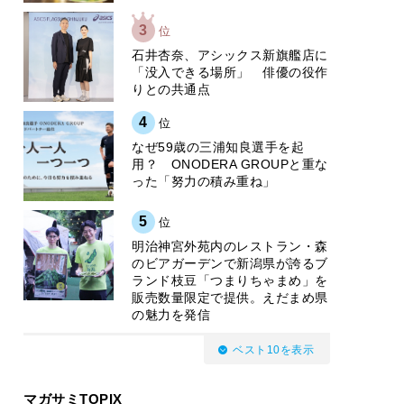
3
位
石井杏奈、アシックス新旗艦店に
「没入できる場所」 俳優の役作
りとの共通点
4
位
なぜ59歳の三浦知良選手を起
用？ ONODERA GROUPと重な
った「努力の積み重ね」
5
位
明治神宮外苑内のレストラン・森
のビアガーデンで新潟県が誇るブ
ランド枝豆「つまりちゃまめ」を
販売数量限定で提供。えだまめ県
の魅力を発信
ベスト10を表示
マガサミTOPIX