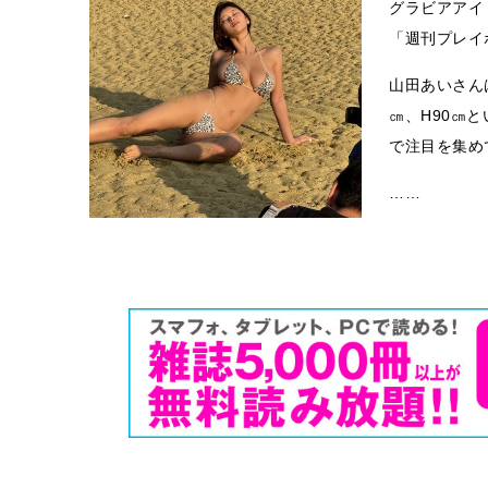
グラビアアイ
「週刊プレイ
山田あいさんは
㎝、H90㎝
で注目を集め
……