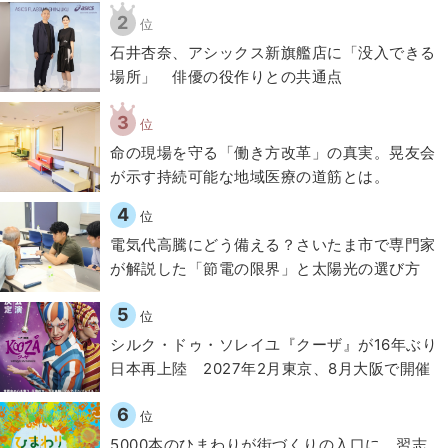
2
位
石井杏奈、アシックス新旗艦店に「没入できる
場所」 俳優の役作りとの共通点
3
位
​命の現場を守る「働き方改革」の真実。晃友会
が示す持続可能な地域医療の道筋とは。
4
位
電気代高騰にどう備える？さいたま市で専門家
が解説した「節電の限界」と太陽光の選び方
5
位
シルク・ドゥ・ソレイユ『クーザ』が16年ぶり
日本再上陸 2027年2月東京、8月大阪で開催
6
位
5000本のひまわりが街づくりの入口に。習志