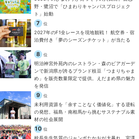
野・鷺沼で「ひまわりキャンパスプロジェク
ト」始動
7
位
2027年のF1全レースを現地観戦！ 航空券・宿
泊費付き「夢のシーズンチケット」が当たる
8
位
明治神宮外苑内のレストラン・森のビアガーデ
ンで新潟県が誇るブランド枝豆「つまりちゃま
め」を販売数量限定で提供。えだまめ県の魅力
を発信
9
位
​​未利用資源を「余すことなく価値化」する逆転
の発想。福島・南相馬から挑むサステナブル素
材の社会展開​
10
位
校長先生気質のジャンボたかおが大暴れ 宮澤