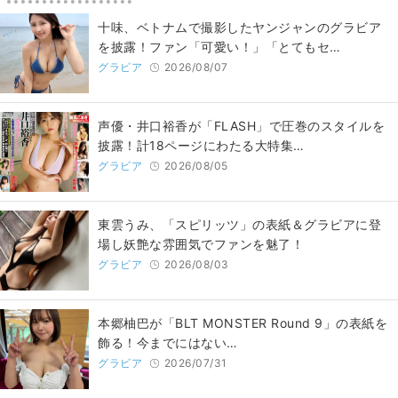
十味、ベトナムで撮影したヤンジャンのグラビア
を披露！ファン「可愛い！」「とてもセ…
グラビア
2026/08/07
声優・井口裕香が「FLASH」で圧巻のスタイルを
披露！計18ページにわたる大特集…
グラビア
2026/08/05
東雲うみ、「スピリッツ」の表紙＆グラビアに登
場し妖艶な雰囲気でファンを魅了！
グラビア
2026/08/03
本郷柚巴が「BLT MONSTER Round 9」の表紙を
飾る！今までにはない…
グラビア
2026/07/31