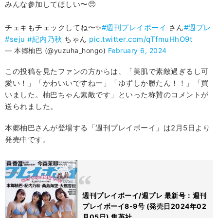
みんな参加してほしい〜🥺
チェキもチェックしてね〜✨
#週刊プレイボーイ
さん
#週プレ
#seju
#紀内乃秋
ちゃん
pic.twitter.com/qTfmuHhO9t
— 本郷柚巴 (@yuzuha_hongo)
February 6, 2024
この投稿を見たファンの方からは、「美肌で素敵過ぎるし可
愛い！」「かわいいですねー」「ゆずしか勝たん！！」「買
いました。柚巴ちゃん素敵です」といった称賛のコメントが
送られました。
本郷柚巴さんが登場する「週刊プレイボーイ」は2月5日より
発売中です。
週刊プレイボーイ/週プレ 最新号：週刊
プレイボーイ8-9号 (発売日2024年02
月05日) 集英社