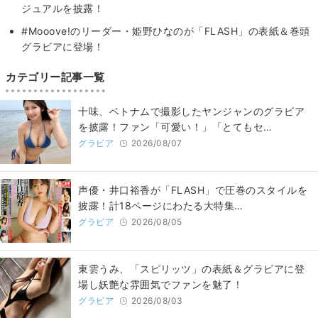
ジュアルを披露！
#Mooove!のリーダー・姫野ひなのが「FLASH」の表紙＆巻頭
グラビアに登場！
カテゴリー記事一覧
十味、ベトナムで撮影したヤンジャンのグラビア
を披露！ファン「可愛い！」「とてもセ…
グラビア
2026/08/07
声優・井口裕香が「FLASH」で圧巻のスタイルを
披露！計18ページにわたる大特集…
グラビア
2026/08/05
東雲うみ、「スピリッツ」の表紙＆グラビアに登
場し妖艶な雰囲気でファンを魅了！
グラビア
2026/08/03