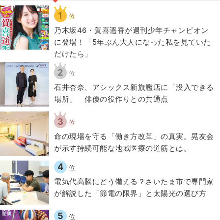
1
位
乃木坂46・賀喜遥香が週刊少年チャンピオン
に登場！「5年ぶん大人になった私を見ていた
だけたら」
2
位
石井杏奈、アシックス新旗艦店に「没入できる
場所」 俳優の役作りとの共通点
3
位
​命の現場を守る「働き方改革」の真実。晃友会
が示す持続可能な地域医療の道筋とは。
4
位
電気代高騰にどう備える？さいたま市で専門家
が解説した「節電の限界」と太陽光の選び方
5
位