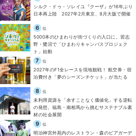
シルク・ドゥ・ソレイユ『クーザ』が16年ぶり
日本再上陸 2027年2月東京、8月大阪で開催
6
位
5000本のひまわりが街づくりの入口に。習志
野・鷺沼で「ひまわりキャンパスプロジェク
ト」始動
7
位
2027年のF1全レースを現地観戦！ 航空券・宿
泊費付き「夢のシーズンチケット」が当たる
8
位
​​未利用資源を「余すことなく価値化」する逆転
の発想。福島・南相馬から挑むサステナブル素
材の社会展開​
9
位
明治神宮外苑内のレストラン・森のビアガーデ