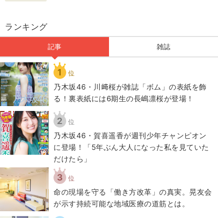
ランキング
記事
雑誌
1
位
乃木坂46・川﨑桜が雑誌「ボム」の表紙を飾
る！裏表紙には6期生の長嶋凛桜が登場！
2
位
乃木坂46・賀喜遥香が週刊少年チャンピオン
に登場！「5年ぶん大人になった私を見ていた
だけたら」
3
位
​命の現場を守る「働き方改革」の真実。晃友会
が示す持続可能な地域医療の道筋とは。