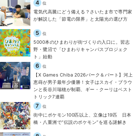
4
位
電気代高騰にどう備える？さいたま市で専門家
が解説した「節電の限界」と太陽光の選び方
5
位
5000本のひまわりが街づくりの入口に。習志
野・鷺沼で「ひまわりキャンパスプロジェク
ト」始動
6
位
【X Games Chiba 2026パーク＆バート】河上
恵蒔が男子最年少優勝！女子はスカイ・ブラウ
ンと長谷川瑞穂が制覇、ギー・クーリはベスト
トリック7連覇
7
位
街中にポケモン100匹以上、立像は19匹 日本
橋・八重洲で“伝説のポケモン”を巡る謎解き