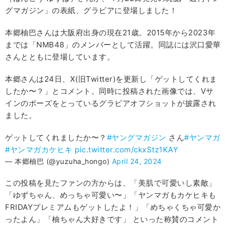
グマガジン」の表紙、グラビアに登場しました！
本郷柚巴さんは大阪府出身の現在21歳。2015年から2023年
までは「NMB48」のメンバーとして活躍。同誌には沢口愛華
さんとともに登場しています。
本郷さんは24日、X(旧Twitter)を更新し「ゲットしてくれま
したか〜？」とコメント。同時に投稿された画像では、Vサ
インのポーズをとっているグラビアオフショットが披露され
ました。
ゲットしてくれましたか〜？
#ヤングマガジン
さん
#ヤンマガ
#ヤンマガカケヒキ
pic.twitter.com/ckxStz1KAY
— 本郷柚巴 (@yuzuha_hongo)
April 24, 2024
この投稿を見たファンの方からは、「美肌で可愛いし素敵」
「ゆずちゃん、めっちゃ可愛い〜」「ヤンマガもカケヒキも
FRIDAYプレミアムもゲットしたよ！」「めちゃくちゃ可愛か
ったよん」「柚ちゃん大好きです」 といった称賛のコメント