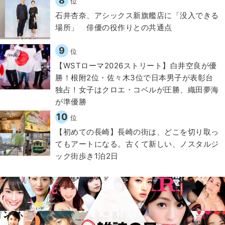
8
位
石井杏奈、アシックス新旗艦店に「没入できる
場所」 俳優の役作りとの共通点
9
位
【WSTローマ2026ストリート】白井空良が優
勝！根附2位・佐々木3位で日本男子が表彰台
独占！女子はクロエ・コベルが圧勝、織田夢海
が準優勝
10
位
【初めての長崎】長崎の街は、どこを切り取っ
てもアートになる。古くて新しい、ノスタルジ
ック街歩き1泊2日