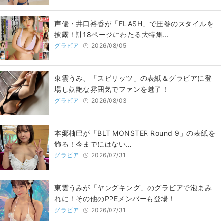
声優・井口裕香が「FLASH」で圧巻のスタイルを
披露！計18ページにわたる大特集…
グラビア
2026/08/05
東雲うみ、「スピリッツ」の表紙＆グラビアに登
場し妖艶な雰囲気でファンを魅了！
グラビア
2026/08/03
本郷柚巴が「BLT MONSTER Round 9」の表紙を
飾る！今までにはない…
グラビア
2026/07/31
東雲うみが「ヤングキング」のグラビアで泡まみ
れに！その他のPPEメンバーも登場！
グラビア
2026/07/31