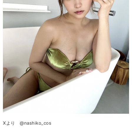
Ⅹより @nashiko_cos