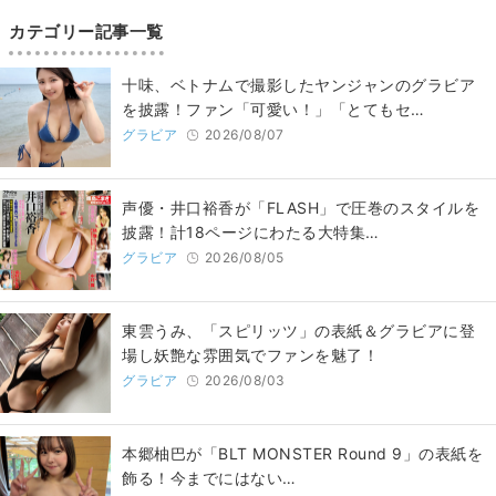
カテゴリー記事一覧
十味、ベトナムで撮影したヤンジャンのグラビア
を披露！ファン「可愛い！」「とてもセ…
グラビア
2026/08/07
声優・井口裕香が「FLASH」で圧巻のスタイルを
披露！計18ページにわたる大特集…
グラビア
2026/08/05
東雲うみ、「スピリッツ」の表紙＆グラビアに登
場し妖艶な雰囲気でファンを魅了！
グラビア
2026/08/03
本郷柚巴が「BLT MONSTER Round 9」の表紙を
飾る！今までにはない…