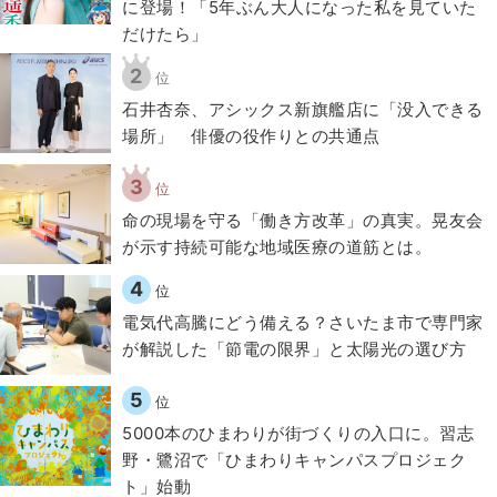
に登場！「5年ぶん大人になった私を見ていた
だけたら」
2
位
石井杏奈、アシックス新旗艦店に「没入できる
場所」 俳優の役作りとの共通点
3
位
​命の現場を守る「働き方改革」の真実。晃友会
が示す持続可能な地域医療の道筋とは。
4
位
電気代高騰にどう備える？さいたま市で専門家
が解説した「節電の限界」と太陽光の選び方
5
位
5000本のひまわりが街づくりの入口に。習志
野・鷺沼で「ひまわりキャンパスプロジェク
ト」始動