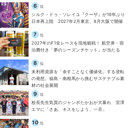
6
位
シルク・ドゥ・ソレイユ『クーザ』が16年ぶり
日本再上陸 2027年2月東京、8月大阪で開催
7
位
2027年のF1全レースを現地観戦！ 航空券・宿
泊費付き「夢のシーズンチケット」が当たる
8
位
​​未利用資源を「余すことなく価値化」する逆転
の発想。福島・南相馬から挑むサステナブル素
材の社会展開​
9
位
校長先生気質のジャンボたかおが大暴れ 宮澤
エマに「さあ、キスをしよう。一旦」
10
位