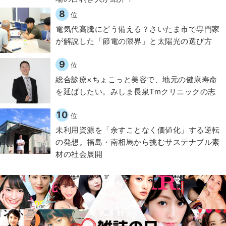
8
位
電気代高騰にどう備える？さいたま市で専門家
が解説した「節電の限界」と太陽光の選び方
9
位
総合診療×ちょこっと美容で、地元の健康寿命
を延ばしたい。みしま長泉Tmクリニックの志
10
位
​​未利用資源を「余すことなく価値化」する逆転
の発想。福島・南相馬から挑むサステナブル素
材の社会展開​