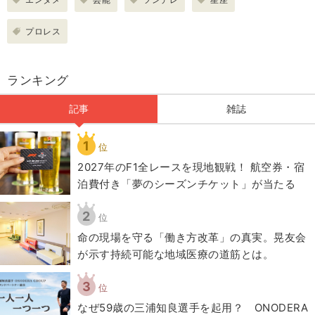
プロレス
ランキング
記事
雑誌
1
位
2027年のF1全レースを現地観戦！ 航空券・宿
泊費付き「夢のシーズンチケット」が当たる
2
位
​命の現場を守る「働き方改革」の真実。晃友会
が示す持続可能な地域医療の道筋とは。
3
位
なぜ59歳の三浦知良選手を起用？ ONODERA