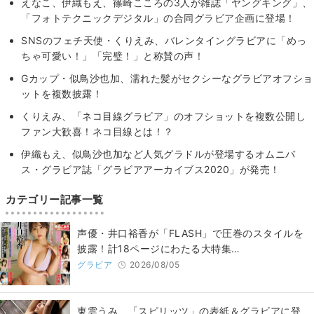
えなこ、伊織もえ、篠崎こころの3人が雑誌「ヤングキング」、
「フォトテクニックデジタル」の合同グラビア企画に登場！
SNSのフェチ天使・くりえみ、バレンタイングラビアに「めっ
ちゃ可愛い！」「完璧！」と称賛の声！
Gカップ・似鳥沙也加、濡れた髪がセクシーなグラビアオフショ
ットを複数披露！
くりえみ、「ネコ目線グラビア」のオフショットを複数公開し
ファン大歓喜！ネコ目線とは！？
伊織もえ、似鳥沙也加など人気グラドルが登場するオムニバ
ス・グラビア誌「グラビアアーカイブス2020」が発売！
カテゴリー記事一覧
声優・井口裕香が「FLASH」で圧巻のスタイルを
披露！計18ページにわたる大特集…
グラビア
2026/08/05
東雲うみ、「スピリッツ」の表紙＆グラビアに登