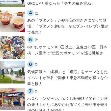
GROUPと重なった「努力の積み重ね」
4
位
あの「ブタメン」が約4倍の大きさになって登
場！「ブタメン超BIG」がセブン‐イレブン限定
で発売！
5
位
街中にポケモン100匹以上、立像は19匹 日本
橋・八重洲で“伝説のポケモン”を巡る謎解き
6
位
気候変動の「緩和」と「適応」をテーマとした
イベントが渋谷で開催！東急不動産が様々な企
業と協力
7
位
ハロウィンジャンボ宝くじ販売終了間近！万博
の盛り上がりにあやかれる宝くじ売り場を売り
場の目利き人が紹介！