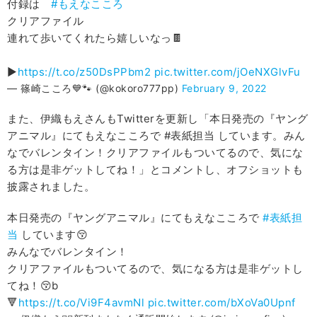
付録は
#もえなこころ
クリアファイル
連れて歩いてくれたら嬉しいなっ🍫
▶︎
https://t.co/z50DsPPbm2
pic.twitter.com/jOeNXGlvFu
— 篠崎こころ💙🐾 (@kokoro777pp)
February 9, 2022
また、伊織もえさんもTwitterを更新し「本日発売の『ヤング
アニマル』にてもえなこころで #表紙担当 しています。みん
なでバレンタイン！クリアファイルもついてるので、気にな
る方は是非ゲットしてね！」とコメントし、オフショットも
披露されました。
本日発売の『ヤングアニマル』にてもえなこころで
#表紙担
当
しています😚
みんなでバレンタイン！
クリアファイルもついてるので、気になる方は是非ゲットし
てね！😚b
🔻
https://t.co/Vi9F4avmNl
pic.twitter.com/bXoVa0Upnf