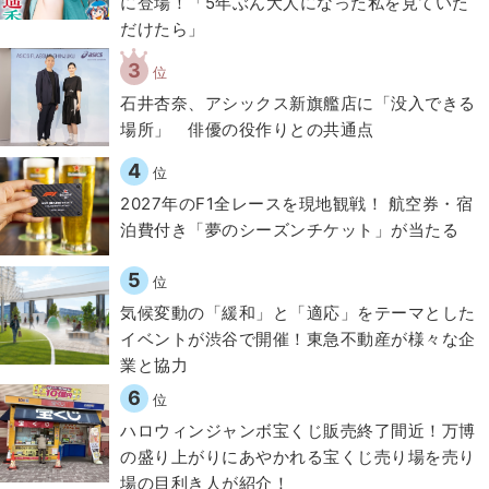
に登場！「5年ぶん大人になった私を見ていた
だけたら」
3
位
石井杏奈、アシックス新旗艦店に「没入できる
場所」 俳優の役作りとの共通点
4
位
2027年のF1全レースを現地観戦！ 航空券・宿
泊費付き「夢のシーズンチケット」が当たる
5
位
気候変動の「緩和」と「適応」をテーマとした
イベントが渋谷で開催！東急不動産が様々な企
業と協力
6
位
ハロウィンジャンボ宝くじ販売終了間近！万博
の盛り上がりにあやかれる宝くじ売り場を売り
場の目利き人が紹介！