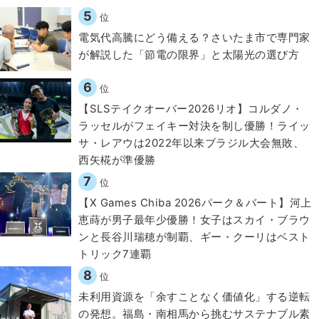
5
位
電気代高騰にどう備える？さいたま市で専門家
が解説した「節電の限界」と太陽光の選び方
6
位
【SLSテイクオーバー2026リオ】コルダノ・
ラッセルがフェイキー対決を制し優勝！ライッ
サ・レアウは2022年以来ブラジル大会無敗、
西矢椛が準優勝
7
位
【X Games Chiba 2026パーク＆バート】河上
恵蒔が男子最年少優勝！女子はスカイ・ブラウ
ンと長谷川瑞穂が制覇、ギー・クーリはベスト
トリック7連覇
8
位
​​未利用資源を「余すことなく価値化」する逆転
の発想。福島・南相馬から挑むサステナブル素