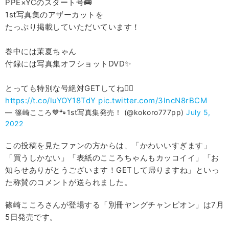
PPE×YCのスタート号🚌
1st写真集のアザーカットを
たっぷり掲載していただいています！
巻中には茉夏ちゃん
付録には写真集オフショットDVD✨
とっても特別な号絶対GETしてね❤️‍🔥
https://t.co/luYOY18TdY
pic.twitter.com/3lncN8rBCM
— 篠崎こころ💙🐾1st写真集発売！ (@kokoro777pp)
July 5,
2022
この投稿を見たファンの方からは、「かわいいすぎます」
「買うしかない」「表紙のこころちゃんもカッコイイ」「お
知らせありがとうございます！GETして帰りますね」といっ
た称賛のコメントが送られました。
篠崎こころさんが登場する「別冊ヤングチャンピオン」は7月
5日発売です。