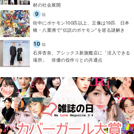
材の社会展開​
9
位
街中にポケモン100匹以上、立像は19匹 日本
橋・八重洲で“伝説のポケモン”を巡る謎解き
10
位
石井杏奈、アシックス新旗艦店に「没入できる
場所」 俳優の役作りとの共通点