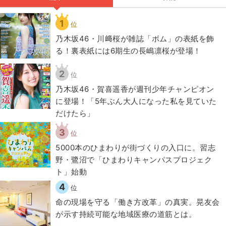
1
位
乃木坂46・川﨑桜が雑誌「ボム」の表紙を飾
る！裏表紙には6期生の長嶋凛桜が登場！
2
位
乃木坂46・賀喜遥香が週刊少年チャンピオン
に登場！「5年ぶん大人になった私を見ていた
だけたら」
3
位
5000本のひまわりが街づくりの入口に。習志
野・鷺沼で「ひまわりキャンパスプロジェク
ト」始動
4
位
​命の現場を守る「働き方改革」の真実。晃友会
が示す持続可能な地域医療の道筋とは。