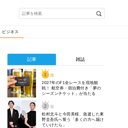
ビジネス
記事
雑誌
1
位
2027年のF1全レースを現地観
戦！ 航空券・宿泊費付き「夢の
シーズンチケット」が当たる
2
位
松村北斗と今田美桜、急逝した東
野圭吾氏へ誓う「多くの方へ届け
ていけたら」