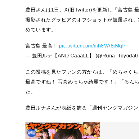
豊田さんは1日、X(旧Twitter)を更新し「宮
撮影されたグラビアのオフショットが披露され、2
めています。
宮古島 最高！
pic.twitter.com/mh8VA8jMqP
— 豊田ルナ【AND CaaaLL】 (@Runa_Toyoda0
この投稿を見たファンの方からは、「めちゃくち
最高ですね！ 写真めっちゃ綺麗です！」「るん
た。
豊田ルナさんが表紙を飾る「週刊ヤングマガジン