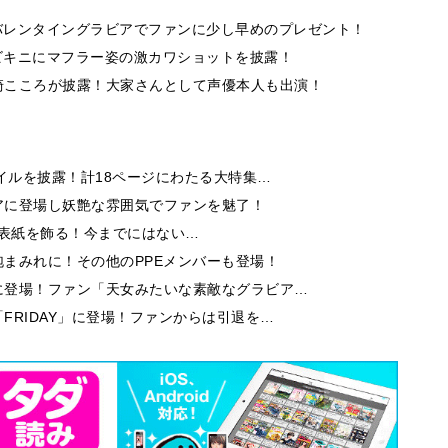
、バレンタイングラビアでファンに少し早めのプレゼント！
、ビキニにマフラー姿の激カワショットを披露！
崎こころが披露！大家さんとして声優本人も出演！
イルを披露！計18ページにわたる大特集…
アに登場し妖艶な雰囲気でファンを魅了！
9」の表紙を飾る！今までにはない…
まみれに！その他のPPEメンバーも登場！
に登場！ファン「天女みたいな素敵なグラビア…
FRIDAY」に登場！ファンからは引退を…