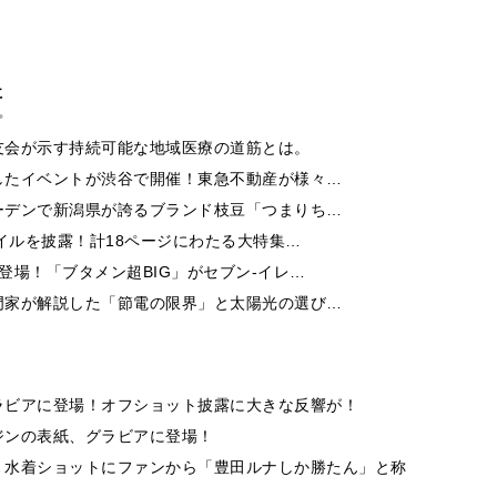
事
友会が示す持続可能な地域医療の道筋とは。
したイベントが渋谷で開催！東急不動産が様々…
ーデンで新潟県が誇るブランド枝豆「つまりち…
イルを披露！計18ページにわたる大特集…
登場！「ブタメン超BIG」がセブン‐イレ…
門家が解説した「節電の限界」と太陽光の選び…
ラビアに登場！オフショット披露に大きな反響が！
ジンの表紙、グラビアに登場！
、水着ショットにファンから「豊田ルナしか勝たん」と称