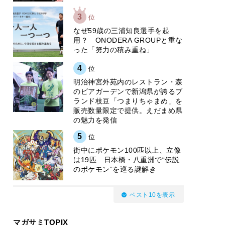
3
位
なぜ59歳の三浦知良選手を起
用？ ONODERA GROUPと重な
った「努力の積み重ね」
4
位
明治神宮外苑内のレストラン・森
のビアガーデンで新潟県が誇るブ
ランド枝豆「つまりちゃまめ」を
販売数量限定で提供。えだまめ県
の魅力を発信
5
位
街中にポケモン100匹以上、立像
は19匹 日本橋・八重洲で“伝説
のポケモン”を巡る謎解き
ベスト10を表示
マガサミTOPIX