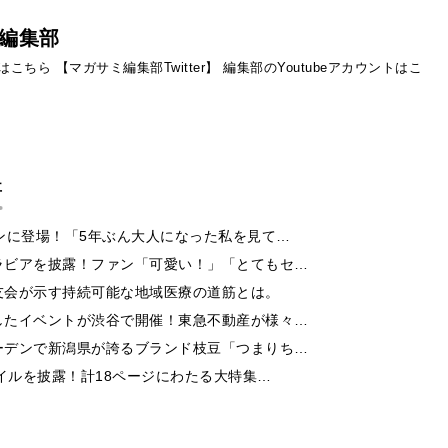
編集部
ントはこちら
【マガサミ編集部Twitter】
編集部のYoutubeアカウントはこ
事
ンに登場！「5年ぶん大人になった私を見て…
ラビアを披露！ファン「可愛い！」「とてもセ…
友会が示す持続可能な地域医療の道筋とは。
したイベントが渋谷で開催！東急不動産が様々…
ーデンで新潟県が誇るブランド枝豆「つまりち…
イルを披露！計18ページにわたる大特集…