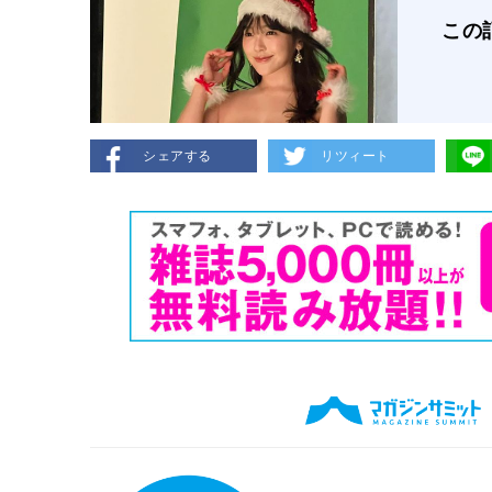
この
シェアする
リツィート