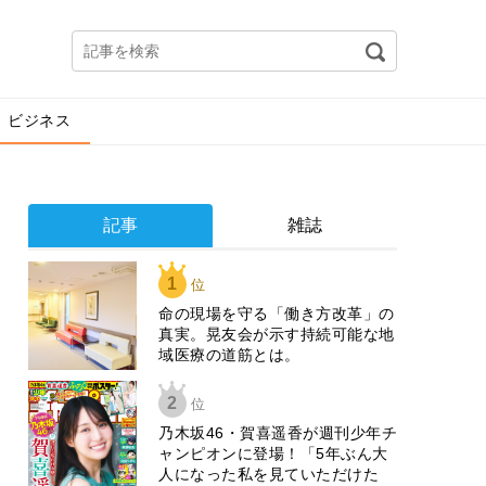
ビジネス
記事
雑誌
1
位
​命の現場を守る「働き方改革」の
真実。晃友会が示す持続可能な地
域医療の道筋とは。
2
位
乃木坂46・賀喜遥香が週刊少年チ
ャンピオンに登場！「5年ぶん大
人になった私を見ていただけた