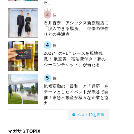
ら」
3
位
石井杏奈、アシックス新旗艦店に
「没入できる場所」 俳優の役作
りとの共通点
4
位
2027年のF1全レースを現地観
戦！ 航空券・宿泊費付き「夢の
シーズンチケット」が当たる
5
位
気候変動の「緩和」と「適応」を
テーマとしたイベントが渋谷で開
催！東急不動産が様々な企業と協
力
ベスト10を表示
マガサミTOPIX