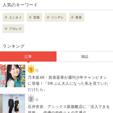
人気のキーワード
エンタメ
芸能
ツンデレ
星座
プロレス
ランキング
記事
雑誌
1
位
乃木坂46・賀喜遥香が週刊少年チャンピオン
に登場！「5年ぶん大人になった私を見ていた
だけたら」
2
位
石井杏奈、アシックス新旗艦店に「没入できる
場所」 俳優の役作りとの共通点