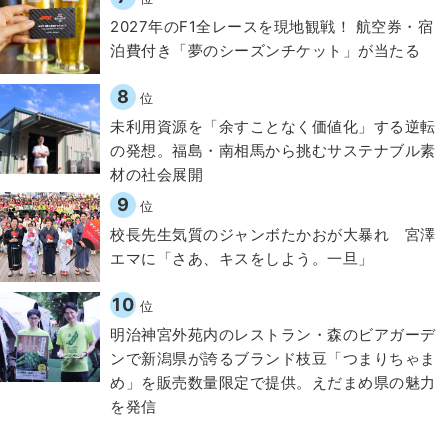
2027年のF1全レースを現地観戦！ 航空券・宿
泊費付き「夢のシーズンチケット」が当たる
8
位
​​未利用資源を「余すことなく価値化」する逆転
の発想。福島・南相馬から挑むサステナブル素
材の社会展開​
9
位
校長先生気質のジャンボたかおが大暴れ 宮澤
エマに「さあ、キスをしよう。一旦」
10
位
明治神宮外苑内のレストラン・森のビアガーデ
ンで新潟県が誇るブランド枝豆「つまりちゃま
め」を販売数量限定で提供。えだまめ県の魅力
を発信