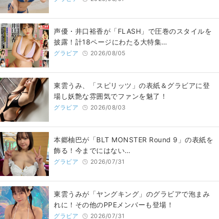
声優・井口裕香が「FLASH」で圧巻のスタイルを
披露！計18ページにわたる大特集…
グラビア
2026/08/05
東雲うみ、「スピリッツ」の表紙＆グラビアに登
場し妖艶な雰囲気でファンを魅了！
グラビア
2026/08/03
本郷柚巴が「BLT MONSTER Round 9」の表紙を
飾る！今までにはない…
グラビア
2026/07/31
東雲うみが「ヤングキング」のグラビアで泡まみ
れに！その他のPPEメンバーも登場！
グラビア
2026/07/31