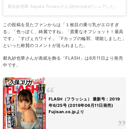
都丸紗也華 Sayaka Tomaruさん(@tmrsyk)がシェアした投稿
-
この投稿を見たファンからは「１枚目の乗り乳がエロすぎ
る」「色っぽく、綺麗ですね」「貴重なオフショット！最高
です」「すげぇカワイイ」「Fカップの輪郭、堪能しました」
といった称賛のコメントが送られました。
都丸紗也華さんが表紙を飾る「FLASH」は6月11日より発売
中です。
FLASH（フラッシュ） 最新号：2019
年6/25号 (2019年06月11日発売)
Fujisan.co.jpより