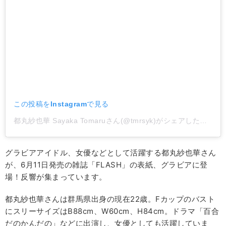
この投稿をInstagramで見る
都丸紗也華 Sayaka Tomaruさん(@tmrsyk)がシェアした投稿
-
グラビアアイドル、女優などとして活躍する都丸紗也華さん
が、6月11日発売の雑誌「FLASH」の表紙、グラビアに登
場！反響が集まっています。
都丸紗也華さんは群馬県出身の現在22歳。Fカップのバスト
にスリーサイズはB88cm、W60cm、H84cm。ドラマ「百合
だのかんだの」などに出演し、女優としても活躍していま