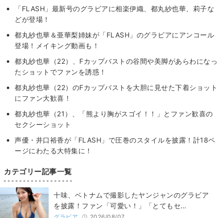
「FLASH」最新号のグラビアに相楽伊織、都丸紗也華、莉子な
どが登場！
都丸紗也華＆亜華梨姉妹が「FLASH」のグラビアにアンコール
登場！メイキング動画も！
都丸紗也華（22）、Fカップバストの谷間や美脚があらわになっ
たショットでファンを誘惑！
都丸紗也華（22）のFカップバストを大胆に見せた下着ショット
にファン大歓喜！
都丸紗也華（21）、「熊より胸がスゴイ！！」とファン歓喜の
セクシーショット
声優・井口裕香が「FLASH」で圧巻のスタイルを披露！計18ペ
ージにわたる大特集に！
カテゴリー記事一覧
十味、ベトナムで撮影したヤンジャンのグラビア
を披露！ファン「可愛い！」「とてもセ…
グラビア
2026/08/07