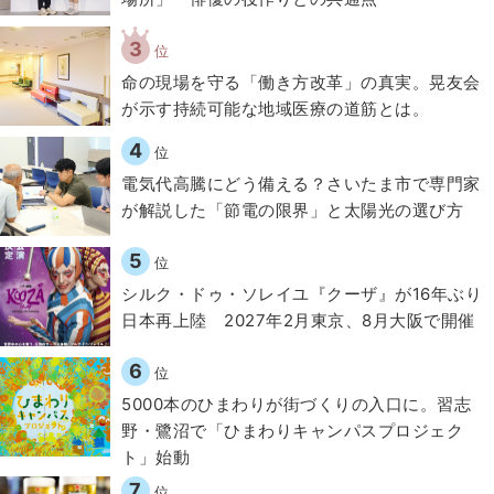
3
位
​命の現場を守る「働き方改革」の真実。晃友会
が示す持続可能な地域医療の道筋とは。
4
位
電気代高騰にどう備える？さいたま市で専門家
が解説した「節電の限界」と太陽光の選び方
5
位
シルク・ドゥ・ソレイユ『クーザ』が16年ぶり
日本再上陸 2027年2月東京、8月大阪で開催
6
位
5000本のひまわりが街づくりの入口に。習志
野・鷺沼で「ひまわりキャンパスプロジェク
ト」始動
7
位