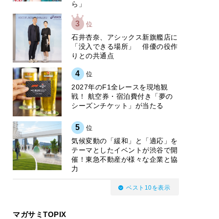
ら」
3
位
石井杏奈、アシックス新旗艦店に
「没入できる場所」 俳優の役作
りとの共通点
4
位
2027年のF1全レースを現地観
戦！ 航空券・宿泊費付き「夢の
シーズンチケット」が当たる
5
位
気候変動の「緩和」と「適応」を
テーマとしたイベントが渋谷で開
催！東急不動産が様々な企業と協
力
ベスト10を表示
マガサミTOPIX