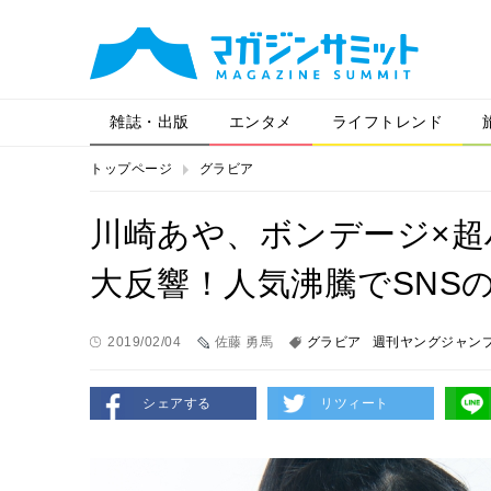
雑誌・出版
エンタメ
ライフトレンド
トップページ
グラビア
川崎あや、ボンデージ×
大反響！人気沸騰でSNS
2019/02/04
佐藤 勇馬
グラビア
週刊ヤングジャン
シェアする
リツィート