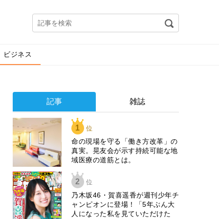
ビジネス
記事
雑誌
1
位
​命の現場を守る「働き方改革」の
真実。晃友会が示す持続可能な地
域医療の道筋とは。
2
位
乃木坂46・賀喜遥香が週刊少年チ
ャンピオンに登場！「5年ぶん大
人になった私を見ていただけた