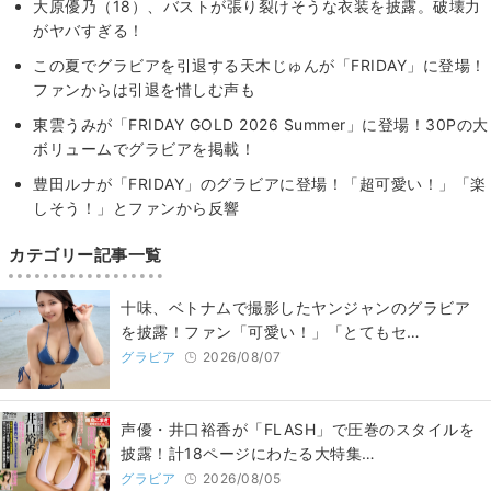
大原優乃（18）、バストが張り裂けそうな衣装を披露。破壊力
がヤバすぎる！
この夏でグラビアを引退する天木じゅんが「FRIDAY」に登場！
ファンからは引退を惜しむ声も
東雲うみが「FRIDAY GOLD 2026 Summer」に登場！30Pの大
ボリュームでグラビアを掲載！
豊田ルナが「FRIDAY」のグラビアに登場！「超可愛い！」「楽
しそう！」とファンから反響
カテゴリー記事一覧
十味、ベトナムで撮影したヤンジャンのグラビア
を披露！ファン「可愛い！」「とてもセ…
グラビア
2026/08/07
声優・井口裕香が「FLASH」で圧巻のスタイルを
披露！計18ページにわたる大特集…
グラビア
2026/08/05