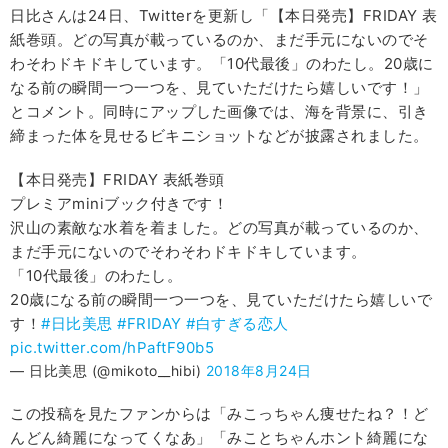
日比さんは24日、Twitterを更新し「【本日発売】FRIDAY 表
紙巻頭。どの写真が載っているのか、まだ手元にないのでそ
わそわドキドキしています。「10代最後」のわたし。20歳に
なる前の瞬間一つ一つを、見ていただけたら嬉しいです！」
とコメント。同時にアップした画像では、海を背景に、引き
締まった体を見せるビキニショットなどが披露されました。
【本日発売】FRIDAY 表紙巻頭
プレミアminiブック付きです！
沢山の素敵な水着を着ました。どの写真が載っているのか、
まだ手元にないのでそわそわドキドキしています。
「10代最後」のわたし。
20歳になる前の瞬間一つ一つを、見ていただけたら嬉しいで
す！
#日比美思
#FRIDAY
#白すぎる恋人
pic.twitter.com/hPaftF90b5
— 日比美思 (@mikoto__hibi)
2018年8月24日
この投稿を見たファンからは「みこっちゃん痩せたね？！ど
んどん綺麗になってくなあ」「みことちゃんホント綺麗にな