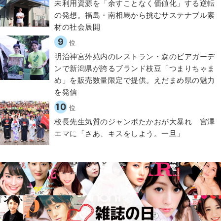
​​未利用資源を「余すことなく価値化」する逆転
の発想。福島・南相馬から挑むサステナブル素
材の社会展開​
9
位
明治神宮外苑内のレストラン・森のビアガーデ
ンで新潟県が誇るブランド枝豆「つまりちゃま
め」を販売数量限定で提供。えだまめ県の魅力
を発信
10
位
校長先生気質のジャンボたかおが大暴れ 宮澤
エマに「さあ、キスをしよう。一旦」