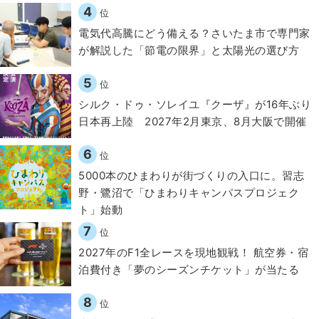
4
位
電気代高騰にどう備える？さいたま市で専門家
が解説した「節電の限界」と太陽光の選び方
5
位
シルク・ドゥ・ソレイユ『クーザ』が16年ぶり
日本再上陸 2027年2月東京、8月大阪で開催
6
位
5000本のひまわりが街づくりの入口に。習志
野・鷺沼で「ひまわりキャンパスプロジェク
ト」始動
7
位
2027年のF1全レースを現地観戦！ 航空券・宿
泊費付き「夢のシーズンチケット」が当たる
8
位