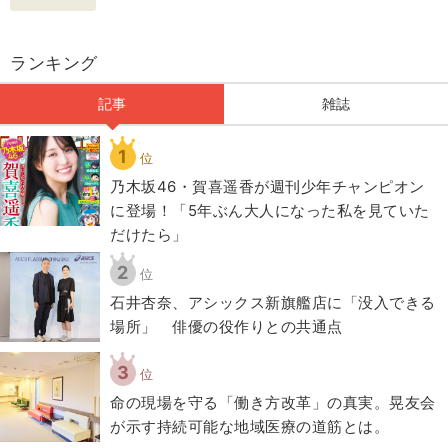
ランキング
記事
雑誌
1
位
乃木坂46・賀喜遥香が週刊少年チャンピオン
に登場！「5年ぶん大人になった私を見ていた
だけたら」
2
位
石井杏奈、アシックス新旗艦店に「没入できる
場所」 俳優の役作りとの共通点
3
位
​命の現場を守る「働き方改革」の真実。晃友会
が示す持続可能な地域医療の道筋とは。