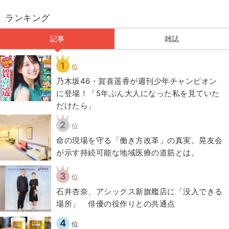
ランキング
記事
雑誌
1
位
乃木坂46・賀喜遥香が週刊少年チャンピオン
に登場！「5年ぶん大人になった私を見ていた
だけたら」
2
位
​命の現場を守る「働き方改革」の真実。晃友会
が示す持続可能な地域医療の道筋とは。
3
位
石井杏奈、アシックス新旗艦店に「没入できる
場所」 俳優の役作りとの共通点
4
位