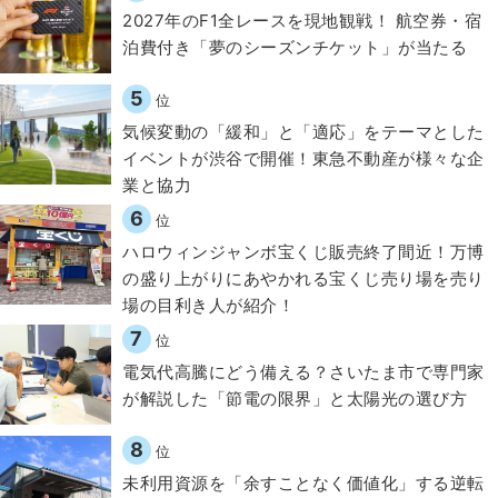
2027年のF1全レースを現地観戦！ 航空券・宿
泊費付き「夢のシーズンチケット」が当たる
5
位
気候変動の「緩和」と「適応」をテーマとした
イベントが渋谷で開催！東急不動産が様々な企
業と協力
6
位
ハロウィンジャンボ宝くじ販売終了間近！万博
の盛り上がりにあやかれる宝くじ売り場を売り
場の目利き人が紹介！
7
位
電気代高騰にどう備える？さいたま市で専門家
が解説した「節電の限界」と太陽光の選び方
8
位
​​未利用資源を「余すことなく価値化」する逆転