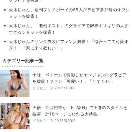
グラビアを披露！
天木じゅん、週刊プレイボーイの58人グラビア参加時のオフシ
ョットを披露！
天木じゅん、「週刊ポスト」のグラビアで限界ギリギリの大胆
すぎるショットを披露！
天木じゅんのサンタ衣装にファン大興奮！「似合ってて可愛す
ぎ！」「家に来て欲しい！」
カテゴリー記事一覧
十味、ベトナムで撮影したヤンジャンのグラビア
を披露！ファン「可愛い！」「とてもセ…
グラビア
2026/08/07
声優・井口裕香が「FLASH」で圧巻のスタイルを
披露！計18ページにわたる大特集…
グラビア
2026/08/05