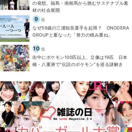
の発想。福島・南相馬から挑むサステナブル素
材の社会展開​
9
位
なぜ59歳の三浦知良選手を起用？ ONODERA
GROUPと重なった「努力の積み重ね」
10
位
街中にポケモン100匹以上、立像は19匹 日本
橋・八重洲で“伝説のポケモン”を巡る謎解き