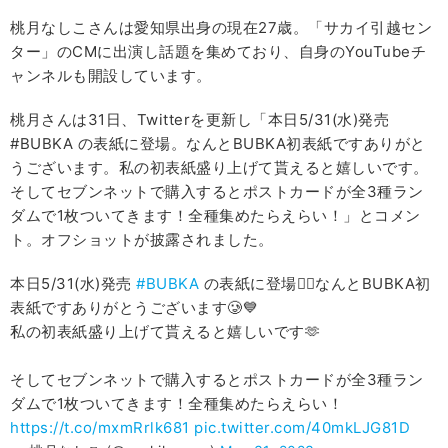
桃月なしこさんは愛知県出身の現在27歳。「サカイ引越セン
ター」のCMに出演し話題を集めており、自身のYouTubeチ
ャンネルも開設しています。
桃月さんは31日、Twitterを更新し「本日5/31(水)発売
#BUBKA の表紙に登場。なんとBUBKA初表紙ですありがと
うございます。私の初表紙盛り上げて貰えると嬉しいです。
そしてセブンネットで購入するとポストカードが全3種ラン
ダムで1枚ついてきます！全種集めたらえらい！」とコメン
ト。オフショットが披露されました。
本日5/31(水)発売
#BUBKA
の表紙に登場🙋‍♀️なんとBUBKA初
表紙ですありがとうございます🥲💙
私の初表紙盛り上げて貰えると嬉しいです🫶
そしてセブンネットで購入するとポストカードが全3種ラン
ダムで1枚ついてきます！全種集めたらえらい！
https://t.co/mxmRrlk681
pic.twitter.com/40mkLJG81D