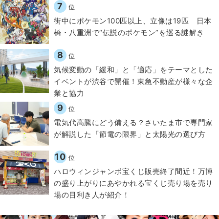
7
位
街中にポケモン100匹以上、立像は19匹 日本
橋・八重洲で“伝説のポケモン”を巡る謎解き
8
位
気候変動の「緩和」と「適応」をテーマとした
イベントが渋谷で開催！東急不動産が様々な企
業と協力
9
位
電気代高騰にどう備える？さいたま市で専門家
が解説した「節電の限界」と太陽光の選び方
10
位
ハロウィンジャンボ宝くじ販売終了間近！万博
の盛り上がりにあやかれる宝くじ売り場を売り
場の目利き人が紹介！