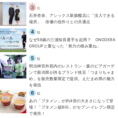
3
位
石井杏奈、アシックス新旗艦店に「没入できる
場所」 俳優の役作りとの共通点
4
位
なぜ59歳の三浦知良選手を起用？ ONODERA
GROUPと重なった「努力の積み重ね」
5
位
明治神宮外苑内のレストラン・森のビアガーデ
ンで新潟県が誇るブランド枝豆「つまりちゃま
め」を販売数量限定で提供。えだまめ県の魅力
を発信
6
位
あの「ブタメン」が約4倍の大きさになって登
場！「ブタメン超BIG」がセブン‐イレブン限定
で発売！