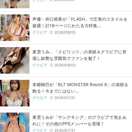
声優・井口裕香が「FLASH」で圧巻のスタイルを
披露！計18ページにわたる大特集…
グラビア
2026/08/05
東雲うみ、「スピリッツ」の表紙＆グラビアに登
場し妖艶な雰囲気でファンを魅了！
グラビア
2026/08/03
本郷柚巴が「BLT MONSTER Round 9」の表紙を
飾る！今までにはない…
グラビア
2026/07/31
東雲うみが「ヤングキング」のグラビアで泡まみ
れに！その他のPPEメンバーも登場！
グラビア
2026/07/31