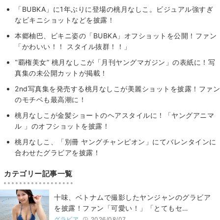
「BUBKA」に1年ぶりに登場の桃月なしこ。ビジュアル強すぎ
なビキニショットなどを披露！
本郷柚巴、ビキニ姿の「BUBKA」オフショットを公開！ファン
「かわいい！！ スタイル抜群！！」
‟覇権美女” 桃月なしこが「月刊ヤングマガジン」の表紙に！写
真集の未公開カットが掲載！
2nd写真集を発売する桃月なしこが美麗ショットを披露！ファン
のモチベも最高潮に！
桃月なしこが金髪ショートのヘアスタイルに！「ヤングアニマ
ル 」のオフショットを披露！
桃月なしこ、「別冊 ヤングチャンピオン」にてバレンタインに
合わせたグラビアを披露！
カテゴリー記事一覧
十味、ベトナムで撮影したヤンジャンのグラビア
を披露！ファン「可愛い！」「とてもセ…
グラビア
2026/08/07