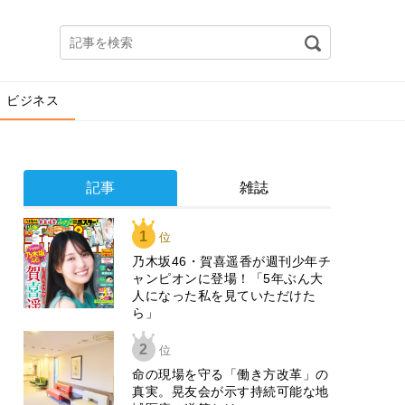
ビジネス
記事
雑誌
1
位
乃木坂46・賀喜遥香が週刊少年チ
ャンピオンに登場！「5年ぶん大
人になった私を見ていただけた
ら」
2
位
​命の現場を守る「働き方改革」の
真実。晃友会が示す持続可能な地