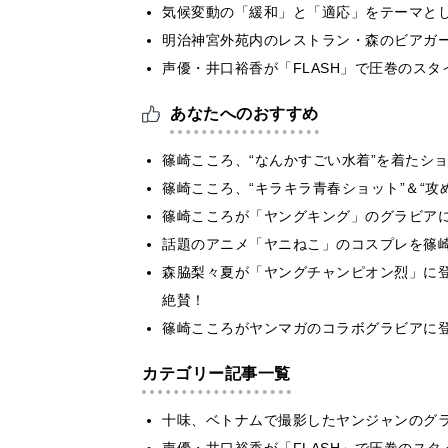
気候変動の「緩和」と「適応」をテーマと
明治神宮外苑内のレストラン・森のビアガ
声優・井口裕香が「FLASH」で圧巻のスタ
あなたへのおすすめ
篠崎こころ、“なんかすごい水着”を着たシ
篠崎こころ、“キラキラ青春ショット”＆“攻
篠崎こころが「ヤングキング」のグラビア
話題のアニメ「ヤニねこ」のコスプレを篠
森脇梨々夏が「ヤングチャンピオン烈」に
絶賛！
篠崎こころがヤンマガのコラボグラビアに
カテゴリー記事一覧
十味、ベトナムで撮影したヤンジャンのグ
声優・井口裕香が「FLASH」で圧巻のスタ