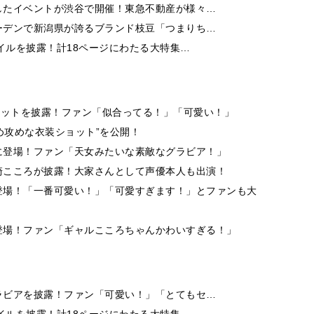
したイベントが渋谷で開催！東急不動産が様々…
ーデンで新潟県が誇るブランド枝豆「つまりち…
イルを披露！計18ページにわたる大特集…
ョットを披露！ファン「似合ってる！」「可愛い！」
め攻めな衣装ショット”を公開！
に登場！ファン「天女みたいな素敵なグラビア！」
崎こころが披露！大家さんとして声優本人も出演！
登場！「一番可愛い！」「可愛すぎます！」とファンも大
登場！ファン「ギャルこころちゃんかわいすぎる！」
ラビアを披露！ファン「可愛い！」「とてもセ…
イルを披露！計18ページにわたる大特集…