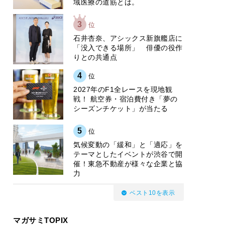
域医療の道筋とは。
3
位
石井杏奈、アシックス新旗艦店に
「没入できる場所」 俳優の役作
りとの共通点
4
位
2027年のF1全レースを現地観
戦！ 航空券・宿泊費付き「夢の
シーズンチケット」が当たる
5
位
気候変動の「緩和」と「適応」を
テーマとしたイベントが渋谷で開
催！東急不動産が様々な企業と協
力
ベスト10を表示
マガサミTOPIX