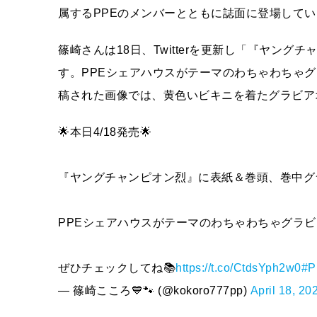
属するPPEのメンバーとともに誌面に登場して
篠崎さんは18日、Twitterを更新し「『ヤン
す。PPEシェアハウスがテーマのわちゃわちゃ
稿された画像では、黄色いビキニを着たグラビア
🌟本日4/18発売🌟
『ヤングチャンピオン烈』に表紙＆巻頭、巻中グ
PPEシェアハウスがテーマのわちゃわちゃグラ
ぜひチェックしてね📚
https://t.co/CtdsYph2w0
#P
— 篠崎こころ💙🐾 (@kokoro777pp)
April 18, 20