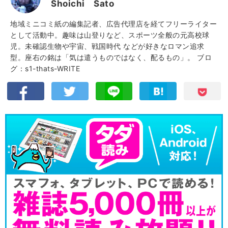
Shoichi Sato
地域ミニコミ紙の編集記者、広告代理店を経てフリーライター
として活動中。趣味は山登りなど、スポーツ全般の元高校球
児。未確認生物や宇宙、戦国時代 などが好きなロマン追求
型。座右の銘は「気は遣うものではなく、配るもの」。
ブロ
グ：s1-thats-WRITE