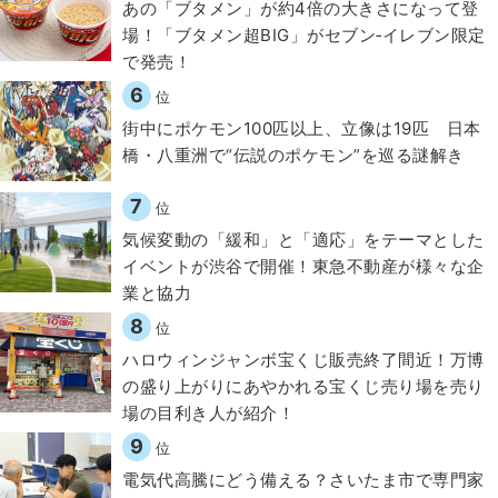
あの「ブタメン」が約4倍の大きさになって登
場！「ブタメン超BIG」がセブン‐イレブン限定
で発売！
6
位
街中にポケモン100匹以上、立像は19匹 日本
橋・八重洲で“伝説のポケモン”を巡る謎解き
7
位
気候変動の「緩和」と「適応」をテーマとした
イベントが渋谷で開催！東急不動産が様々な企
業と協力
8
位
ハロウィンジャンボ宝くじ販売終了間近！万博
の盛り上がりにあやかれる宝くじ売り場を売り
場の目利き人が紹介！
9
位
電気代高騰にどう備える？さいたま市で専門家