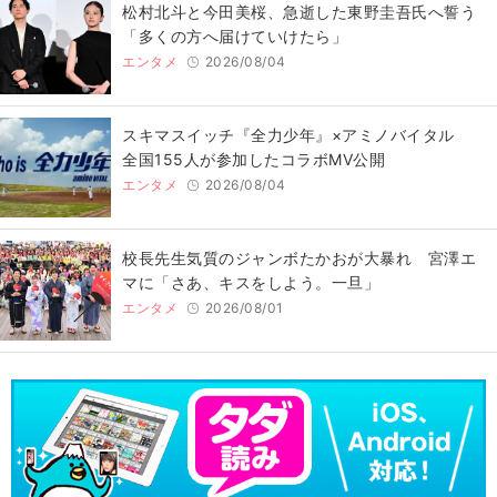
松村北斗と今田美桜、急逝した東野圭吾氏へ誓う
「多くの方へ届けていけたら」
エンタメ
2026/08/04
スキマスイッチ『全力少年』×アミノバイタル
全国155人が参加したコラボMV公開
エンタメ
2026/08/04
校長先生気質のジャンボたかおが大暴れ 宮澤エ
マに「さあ、キスをしよう。一旦」
エンタメ
2026/08/01