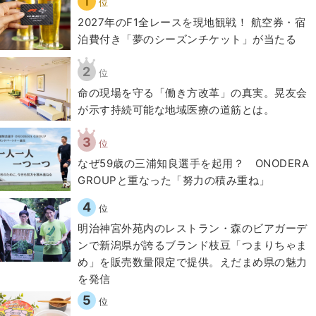
1
位
2027年のF1全レースを現地観戦！ 航空券・宿
泊費付き「夢のシーズンチケット」が当たる
2
位
​命の現場を守る「働き方改革」の真実。晃友会
が示す持続可能な地域医療の道筋とは。
3
位
なぜ59歳の三浦知良選手を起用？ ONODERA
GROUPと重なった「努力の積み重ね」
4
位
明治神宮外苑内のレストラン・森のビアガーデ
ンで新潟県が誇るブランド枝豆「つまりちゃま
め」を販売数量限定で提供。えだまめ県の魅力
を発信
5
位