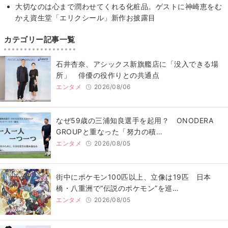
大切なのは心まで潤わせてくれる化粧品。ゲストに神崎恵をむ
かえ資生堂「エリクシール」新作お披露目
カテゴリー記事一覧
石井杏奈、アシックス新旗艦店に「没入できる場
所」 俳優の役作りとの共通点
エンタメ
2026/08/06
なぜ59歳の三浦知良選手を起用？ ONODERA
GROUPと重なった「努力の積…
エンタメ
2026/08/05
街中にポケモン100匹以上、立像は19匹 日本
橋・八重洲で“伝説のポケモン”を巡…
エンタメ
2026/08/05