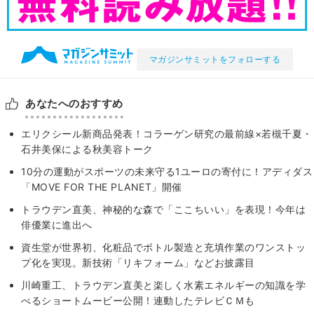
マガジンサミットをフォローする
あなたへのおすすめ
エリクシール新商品発表！コラーゲン研究の最前線×若槻千夏・
石井美保による秋美容トーク
10分の運動がスポーツの未来守る1ユーロの寄付に！アディダス
「MOVE FOR THE PLANET」開催
トラウデン直美、神秘的な森で「ここちいい」を表現！今年は
俳優業に進出へ
資生堂が世界初、化粧品でボトル製造と充填作業のワンストッ
プ化を実現。新技術「リキフォーム」などお披露目
川崎重工、トラウデン直美と楽しく水素エネルギーの知識を学
べるショートムービー公開！連動したテレビＣＭも