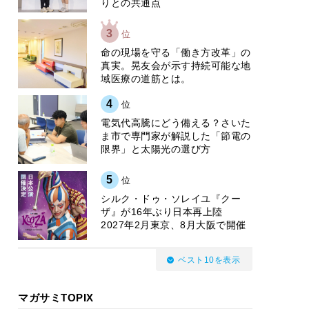
りとの共通点
3
位
​命の現場を守る「働き方改革」の
真実。晃友会が示す持続可能な地
域医療の道筋とは。
4
位
電気代高騰にどう備える？さいた
ま市で専門家が解説した「節電の
限界」と太陽光の選び方
5
位
シルク・ドゥ・ソレイユ『クー
ザ』が16年ぶり日本再上陸
2027年2月東京、8月大阪で開催
ベスト10を表示
マガサミTOPIX