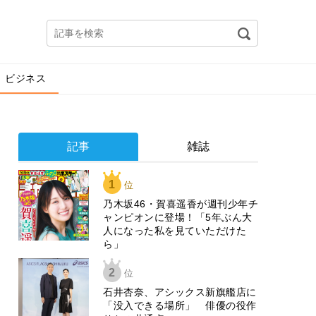
ビジネス
記事
雑誌
1
位
乃木坂46・賀喜遥香が週刊少年チ
ャンピオンに登場！「5年ぶん大
人になった私を見ていただけた
ら」
2
位
石井杏奈、アシックス新旗艦店に
「没入できる場所」 俳優の役作