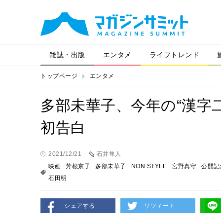
雑誌・出版
エンタメ
ライフトレンド
トップページ
エンタメ
多部未華子、今年の“漢字
初告白
2021/12/21
石井隼人
映画
芳根京子
多部未華子
NON STYLE
宮野真守
公開記
石田明
シェアする
リツィート