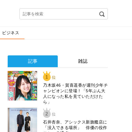
ビジネス
記事
雑誌
1
位
乃木坂46・賀喜遥香が週刊少年チ
ャンピオンに登場！「5年ぶん大
人になった私を見ていただけた
ら」
2
位
石井杏奈、アシックス新旗艦店に
「没入できる場所」 俳優の役作