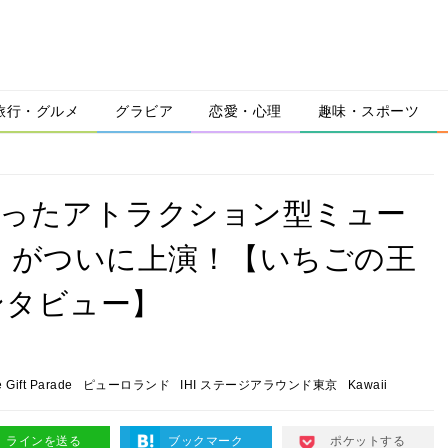
旅行・グルメ
グラビア
恋愛・心理
趣味・スポーツ
が詰まったアトラクション型ミュー
Kitty』がついに上演！【いちごの王
ンタビュー】
e Gift Parade
ピューロランド
IHI ステージアラウンド東京
Kawaii
ラインを送る
ブックマーク
ポケットする