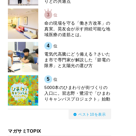
りとの共通点
3
位
​命の現場を守る「働き方改革」の
真実。晃友会が示す持続可能な地
域医療の道筋とは。
4
位
電気代高騰にどう備える？さいた
ま市で専門家が解説した「節電の
限界」と太陽光の選び方
5
位
5000本のひまわりが街づくりの
入口に。習志野・鷺沼で「ひまわ
りキャンパスプロジェクト」始動
ベスト10を表示
マガサミTOPIX