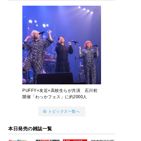
PUFFY×友近×高校生らが共演 石川初
開催「わっかフェス」に約2000人
トピックス一覧へ
本日発売の雑誌一覧