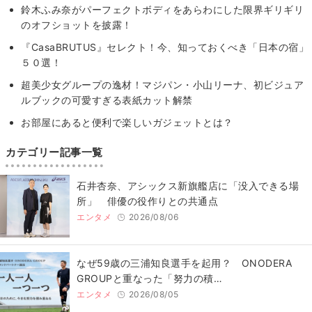
鈴木ふみ奈がパーフェクトボディをあらわにした限界ギリギリ
のオフショットを披露！
『CasaBRUTUS』セレクト！今、知っておくべき「日本の宿」
５０選！
超美少女グループの逸材！マジパン・小山リーナ、初ビジュア
ルブックの可愛すぎる表紙カット解禁
お部屋にあると便利で楽しいガジェットとは？
カテゴリー記事一覧
石井杏奈、アシックス新旗艦店に「没入できる場
所」 俳優の役作りとの共通点
エンタメ
2026/08/06
なぜ59歳の三浦知良選手を起用？ ONODERA
GROUPと重なった「努力の積…
エンタメ
2026/08/05