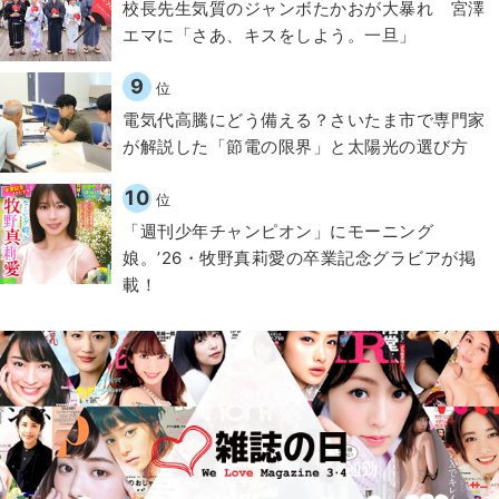
校長先生気質のジャンボたかおが大暴れ 宮澤
エマに「さあ、キスをしよう。一旦」
9
位
電気代高騰にどう備える？さいたま市で専門家
が解説した「節電の限界」と太陽光の選び方
10
位
「週刊少年チャンピオン」にモーニング
娘。’26・牧野真莉愛の卒業記念グラビアが掲
載！