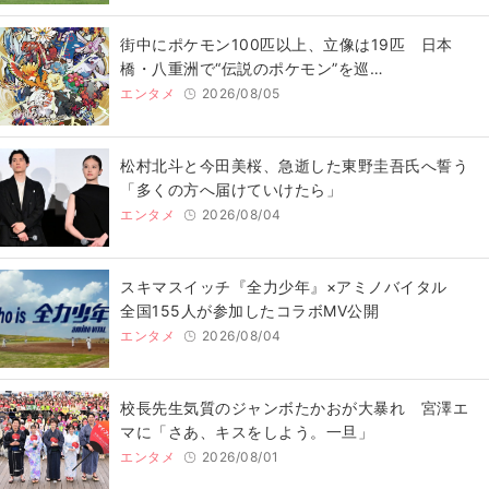
街中にポケモン100匹以上、立像は19匹 日本
橋・八重洲で“伝説のポケモン”を巡…
エンタメ
2026/08/05
松村北斗と今田美桜、急逝した東野圭吾氏へ誓う
「多くの方へ届けていけたら」
エンタメ
2026/08/04
スキマスイッチ『全力少年』×アミノバイタル
全国155人が参加したコラボMV公開
エンタメ
2026/08/04
校長先生気質のジャンボたかおが大暴れ 宮澤エ
マに「さあ、キスをしよう。一旦」
エンタメ
2026/08/01