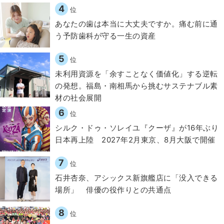
4
位
​あなたの歯は本当に大丈夫ですか。痛む前に通
う予防歯科が守る一生の資産
5
位
​​未利用資源を「余すことなく価値化」する逆転
の発想。福島・南相馬から挑むサステナブル素
材の社会展開​
6
位
シルク・ドゥ・ソレイユ『クーザ』が16年ぶり
日本再上陸 2027年2月東京、8月大阪で開催
7
位
石井杏奈、アシックス新旗艦店に「没入できる
場所」 俳優の役作りとの共通点
8
位