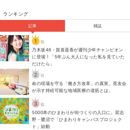
ランキング
記事
雑誌
1
位
乃木坂46・賀喜遥香が週刊少年チャンピオン
に登場！「5年ぶん大人になった私を見ていた
だけたら」
2
位
​命の現場を守る「働き方改革」の真実。晃友会
が示す持続可能な地域医療の道筋とは。
3
位
5000本のひまわりが街づくりの入口に。習志
野・鷺沼で「ひまわりキャンパスプロジェク
ト」始動