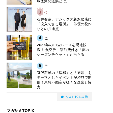
域医療の道筋とは。
3
位
石井杏奈、アシックス新旗艦店に
「没入できる場所」 俳優の役作
りとの共通点
4
位
2027年のF1全レースを現地観
戦！ 航空券・宿泊費付き「夢の
シーズンチケット」が当たる
5
位
気候変動の「緩和」と「適応」を
テーマとしたイベントが渋谷で開
催！東急不動産が様々な企業と協
力
ベスト10を表示
マガサミTOPIX