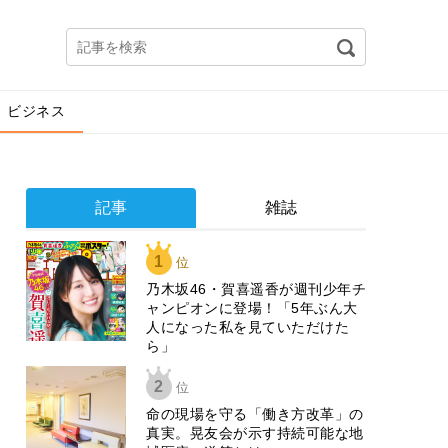
ビジネス
記事
雑誌
1
位
乃木坂46・賀喜遥香が週刊少年チ
ャンピオンに登場！「5年ぶん大
人になった私を見ていただけた
ら」
2
位
​命の現場を守る「働き方改革」の
真実。晃友会が示す持続可能な地