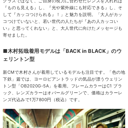
グラスではなく、ご自身の視力に合わせたレンズを入れれば
『ものも見える』し、『光や紫外線にも対応できる』し、そ
して『カッコつけられる』！」と魅力を説明。「大人がカッ
コつけていないと、若い世代の人たちが『あの人カッコい
い』と思ってくれない」と、大人世代に向けたメッセージも
寄せました。
■木村拓哉着用モデルは「BACK in BLACK」のウ
ェリントン型
新CMで木村さんが着用しているモデルも注目です。「色の地
下鉄」篇では、ヨーロピアントラッドの気品が漂うウェリン
トン型「OB2020G-5A」を着用。フレームカラーはC1 ブラ
ック、レンズカラーはオパールグリーンで、価格はカラーレ
ンズ代込みで1万7800円（税込）です。