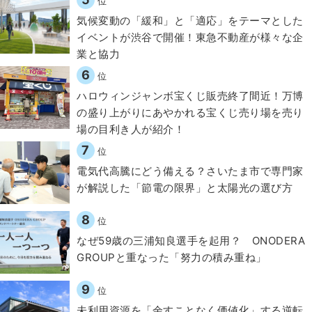
位
気候変動の「緩和」と「適応」をテーマとした
イベントが渋谷で開催！東急不動産が様々な企
業と協力
6
位
ハロウィンジャンボ宝くじ販売終了間近！万博
の盛り上がりにあやかれる宝くじ売り場を売り
場の目利き人が紹介！
7
位
電気代高騰にどう備える？さいたま市で専門家
が解説した「節電の限界」と太陽光の選び方
8
位
なぜ59歳の三浦知良選手を起用？ ONODERA
GROUPと重なった「努力の積み重ね」
9
位
​​未利用資源を「余すことなく価値化」する逆転