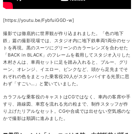
[https://youtu.be/FybfuiGGD-w]
撮影では徹底的に世界観が作り込まれました。「色の地下
鉄」篇の撮影現場では、スタジオ内に地下鉄車両1両分のセッ
トを再現。黒のスーツにグリーンのカラーレンズを合わせた
「BACK in BLACK」のフレームを着用してスタジオ入りした
木村さんは、車両セットに足を踏み入れると、ブルー、グリ
ーン、オレンジ、イエロー、ピンクなど、頭から足先までそ
れぞれの色をまとった乗客役20人がスタンバイする光景に思
わず「すごい…」と驚いていました。
カラフルな乗客役のキャストはCGではなく、車内の客席や手
すり、路線図、車窓を流れる光の粒まで、制作スタッフが作
り上げたリアルなセット。CGや合成では出せない空気感のな
かで撮影は順調に進みました。