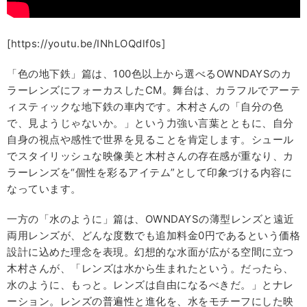
[https://youtu.be/INhLOQdlf0s]
「色の地下鉄」篇は、100色以上から選べるOWNDAYSのカ
ラーレンズにフォーカスしたCM。舞台は、カラフルでアーテ
ィスティックな地下鉄の車内です。木村さんの「自分の色
で、見ようじゃないか。」という力強い言葉とともに、自分
自身の視点や感性で世界を見ることを肯定します。シュール
でスタイリッシュな映像美と木村さんの存在感が重なり、カ
ラーレンズを“個性を彩るアイテム”として印象づける内容に
なっています。
一方の「水のように」篇は、OWNDAYSの薄型レンズと遠近
両用レンズが、どんな度数でも追加料金0円であるという価格
設計に込めた理念を表現。幻想的な水面が広がる空間に立つ
木村さんが、「レンズは水から生まれたという。だったら、
水のように、もっと。レンズは自由になるべきだ。」とナレ
ーション。レンズの普遍性と進化を、水をモチーフにした映