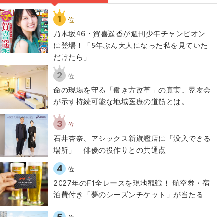
1
位
乃木坂46・賀喜遥香が週刊少年チャンピオン
に登場！「5年ぶん大人になった私を見ていた
だけたら」
2
位
​命の現場を守る「働き方改革」の真実。晃友会
が示す持続可能な地域医療の道筋とは。
3
位
石井杏奈、アシックス新旗艦店に「没入できる
場所」 俳優の役作りとの共通点
4
位
2027年のF1全レースを現地観戦！ 航空券・宿
泊費付き「夢のシーズンチケット」が当たる
5