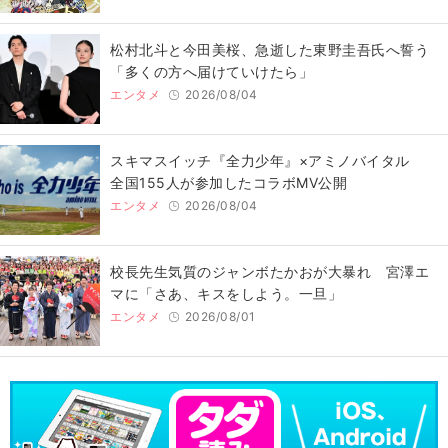
松村北斗と今田美桜、急逝した東野圭吾氏へ誓う
「多くの方へ届けていけたら」
エンタメ
2026/08/04
スキマスイッチ『全力少年』×アミノバイタル
全国155人が参加したコラボMV公開
エンタメ
2026/08/04
校長先生気質のジャンボたかおが大暴れ 宮澤エ
マに「さあ、キスをしよう。一旦」
エンタメ
2026/08/01