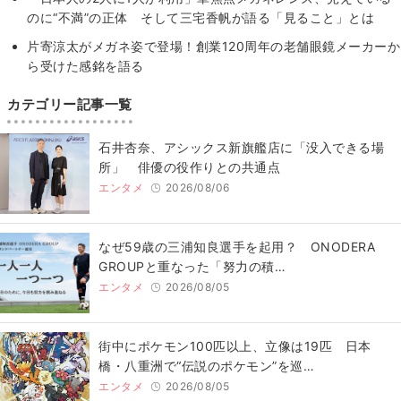
のに“不満”の正体 そして三宅香帆が語る「見ること」とは
片寄涼太がメガネ姿で登場！創業120周年の老舗眼鏡メーカーか
ら受けた感銘を語る
カテゴリー記事一覧
石井杏奈、アシックス新旗艦店に「没入できる場
所」 俳優の役作りとの共通点
エンタメ
2026/08/06
なぜ59歳の三浦知良選手を起用？ ONODERA
GROUPと重なった「努力の積…
エンタメ
2026/08/05
街中にポケモン100匹以上、立像は19匹 日本
橋・八重洲で“伝説のポケモン”を巡…
エンタメ
2026/08/05