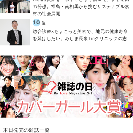
の発想。福島・南相馬から挑むサステナブル素
材の社会展開​
10
位
総合診療×ちょこっと美容で、地元の健康寿命
を延ばしたい。みしま長泉Tmクリニックの志
本日発売の雑誌一覧