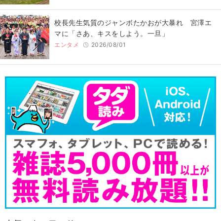
校長先生気質のジャンボたかおが大暴れ 宮澤エ
マに「さあ、キスをしよう。一旦」
エンタメ
2026/08/01