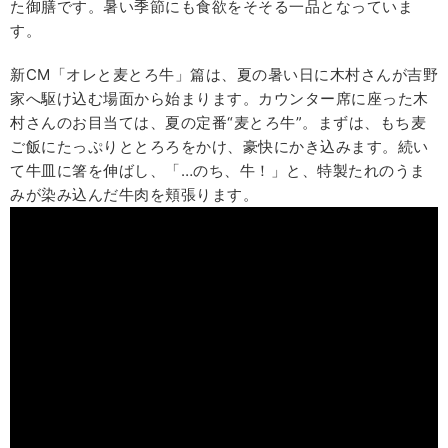
た御膳です。暑い季節にも食欲をそそる一品となっていま
す。
新CM「オレと麦とろ牛」篇は、夏の暑い日に木村さんが吉野
家へ駆け込む場面から始まります。カウンター席に座った木
村さんのお目当ては、夏の定番“麦とろ牛”。まずは、もち麦
ご飯にたっぷりととろろをかけ、豪快にかき込みます。続い
て牛皿に箸を伸ばし、「…のち、牛！」と、特製たれのうま
みが染み込んだ牛肉を頬張ります。