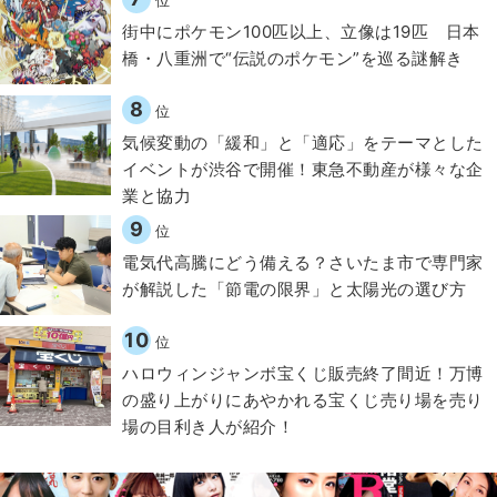
街中にポケモン100匹以上、立像は19匹 日本
橋・八重洲で“伝説のポケモン”を巡る謎解き
8
位
気候変動の「緩和」と「適応」をテーマとした
イベントが渋谷で開催！東急不動産が様々な企
業と協力
9
位
電気代高騰にどう備える？さいたま市で専門家
が解説した「節電の限界」と太陽光の選び方
10
位
ハロウィンジャンボ宝くじ販売終了間近！万博
の盛り上がりにあやかれる宝くじ売り場を売り
場の目利き人が紹介！