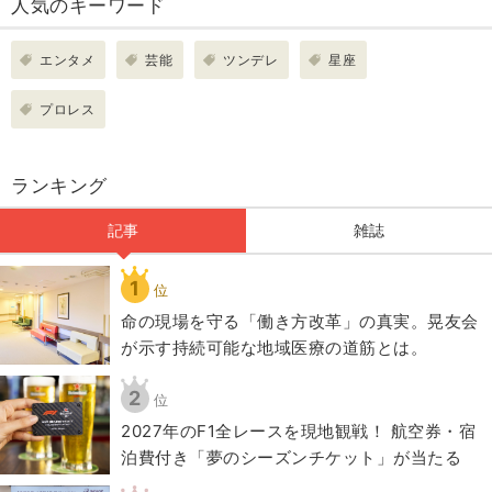
人気のキーワード
エンタメ
芸能
ツンデレ
星座
プロレス
ランキング
記事
雑誌
1
位
​命の現場を守る「働き方改革」の真実。晃友会
が示す持続可能な地域医療の道筋とは。
2
位
2027年のF1全レースを現地観戦！ 航空券・宿
泊費付き「夢のシーズンチケット」が当たる