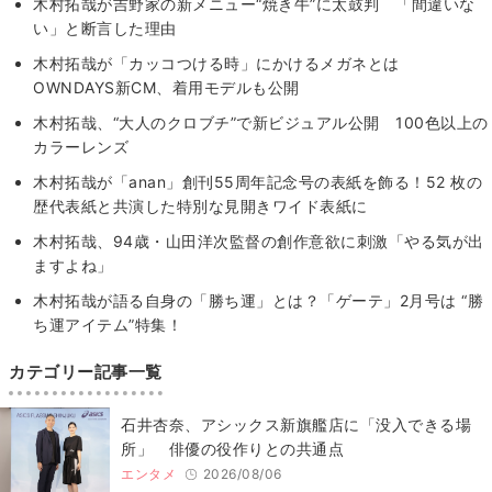
木村拓哉が吉野家の新メニュー“焼き牛”に太鼓判 「間違いな
い」と断言した理由
木村拓哉が「カッコつける時」にかけるメガネとは
OWNDAYS新CM、着用モデルも公開
木村拓哉、“大人のクロブチ”で新ビジュアル公開 100色以上の
カラーレンズ
木村拓哉が「anan」創刊55周年記念号の表紙を飾る！52 枚の
歴代表紙と共演した特別な見開きワイド表紙に
木村拓哉、94歳・山田洋次監督の創作意欲に刺激「やる気が出
ますよね」
木村拓哉が語る自身の「勝ち運」とは？「ゲーテ」2月号は “勝
ち運アイテム”特集！
カテゴリー記事一覧
石井杏奈、アシックス新旗艦店に「没入できる場
所」 俳優の役作りとの共通点
エンタメ
2026/08/06