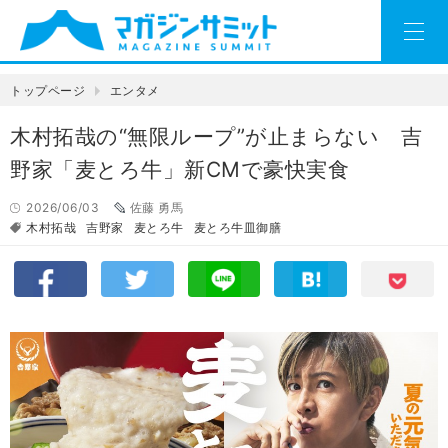
トップページ
エンタメ
木村拓哉の“無限ループ”が止まらない 吉
野家「麦とろ牛」新CMで豪快実食
2026/06/03
佐藤 勇馬
木村拓哉
吉野家
麦とろ牛
麦とろ牛皿御膳