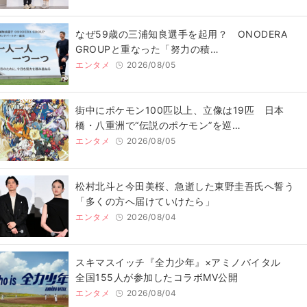
なぜ59歳の三浦知良選手を起用？ ONODERA
GROUPと重なった「努力の積…
エンタメ
2026/08/05
街中にポケモン100匹以上、立像は19匹 日本
橋・八重洲で“伝説のポケモン”を巡…
エンタメ
2026/08/05
松村北斗と今田美桜、急逝した東野圭吾氏へ誓う
「多くの方へ届けていけたら」
エンタメ
2026/08/04
スキマスイッチ『全力少年』×アミノバイタル
全国155人が参加したコラボMV公開
エンタメ
2026/08/04