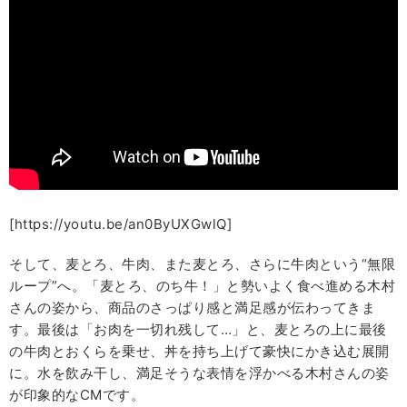
[https://youtu.be/an0ByUXGwlQ]
そして、麦とろ、牛肉、また麦とろ、さらに牛肉という“無限
ループ”へ。「麦とろ、のち牛！」と勢いよく食べ進める木村
さんの姿から、商品のさっぱり感と満足感が伝わってきま
す。最後は「お肉を一切れ残して…」と、麦とろの上に最後
の牛肉とおくらを乗せ、丼を持ち上げて豪快にかき込む展開
に。水を飲み干し、満足そうな表情を浮かべる木村さんの姿
が印象的なCMです。