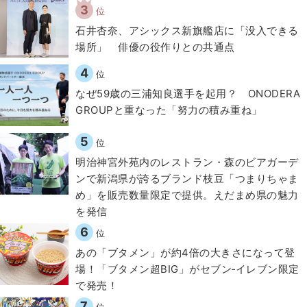
3
位
石井杏奈、アシックス新旗艦店に「没入できる
場所」 俳優の役作りとの共通点
4
位
なぜ59歳の三浦知良選手を起用？ ONODERA
GROUPと重なった「努力の積み重ね」
5
位
明治神宮外苑内のレストラン・森のビアガーデ
ンで新潟県が誇るブランド枝豆「つまりちゃま
め」を販売数量限定で提供。えだまめ県の魅力
を発信
6
位
あの「ブタメン」が約4倍の大きさになって登
場！「ブタメン超BIG」がセブン‐イレブン限定
で発売！
7
位