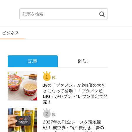
ビジネス
記事
雑誌
1
位
あの「ブタメン」が約4倍の大き
さになって登場！「ブタメン超
BIG」がセブン‐イレブン限定で発
売！
2
位
2027年のF1全レースを現地観
戦！ 航空券・宿泊費付き「夢の