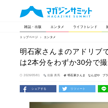
雑誌・出版
エンタメ
ライフトレンド
トップページ
エンタメ
明石家さんまのアドリブで
は2本分をわずか30分で撮
2026/05/01
佐藤 勇馬
明石家さんま
なんぼや
ブ
シェアする
リツィート