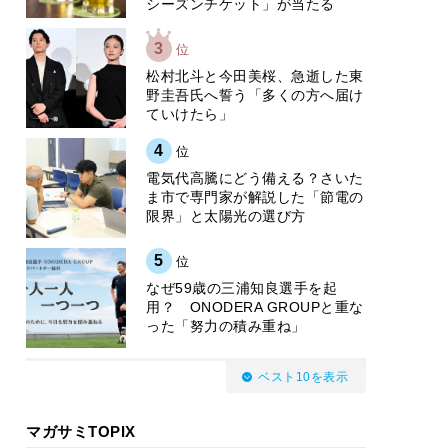
シーズンチケット」が当たる
3
位
松村北斗と今田美桜、急逝した東
野圭吾氏へ誓う「多くの方へ届け
ていけたら」
4
位
電気代高騰にどう備える？さいた
ま市で専門家が解説した「節電の
限界」と太陽光の選び方
5
位
なぜ59歳の三浦知良選手を起
用？ ONODERA GROUPと重な
った「努力の積み重ね」
ベスト10を表示
マガサミTOPIX