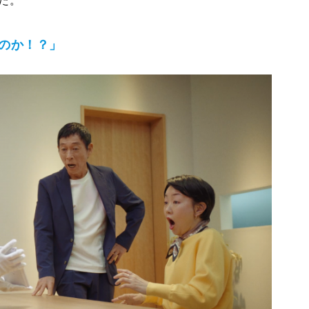
た。
のか！？」