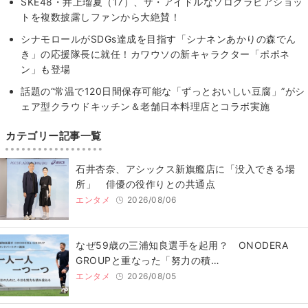
SKE48・井上瑠夏（17）、ザ・アイドルなソログラビアショッ
トを複数披露しファンから大絶賛！
シナモロールがSDGs達成を目指す「シナネンあかりの森でん
き」の応援隊長に就任！カワウソの新キャラクター「ポポネ
ン」も登場
話題の“常温で120日間保存可能な「ずっとおいしい豆腐」”がシ
ェア型クラウドキッチン＆老舗日本料理店とコラボ実施
カテゴリー記事一覧
石井杏奈、アシックス新旗艦店に「没入できる場
所」 俳優の役作りとの共通点
エンタメ
2026/08/06
なぜ59歳の三浦知良選手を起用？ ONODERA
GROUPと重なった「努力の積…
エンタメ
2026/08/05