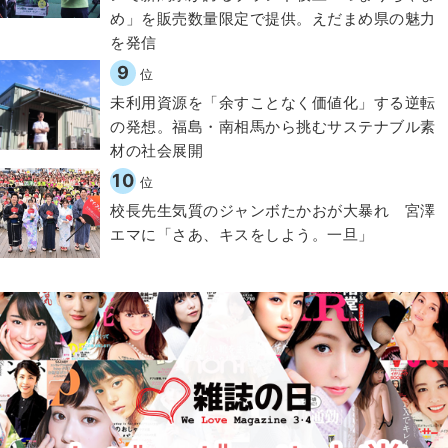
め」を販売数量限定で提供。えだまめ県の魅力
を発信
9
位
​​未利用資源を「余すことなく価値化」する逆転
の発想。福島・南相馬から挑むサステナブル素
材の社会展開​
10
位
校長先生気質のジャンボたかおが大暴れ 宮澤
エマに「さあ、キスをしよう。一旦」