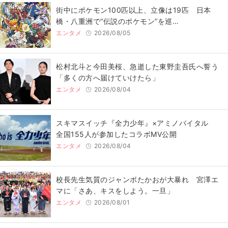
街中にポケモン100匹以上、立像は19匹 日本
橋・八重洲で“伝説のポケモン”を巡…
エンタメ
2026/08/05
松村北斗と今田美桜、急逝した東野圭吾氏へ誓う
「多くの方へ届けていけたら」
エンタメ
2026/08/04
スキマスイッチ『全力少年』×アミノバイタル
全国155人が参加したコラボMV公開
エンタメ
2026/08/04
校長先生気質のジャンボたかおが大暴れ 宮澤エ
マに「さあ、キスをしよう。一旦」
エンタメ
2026/08/01