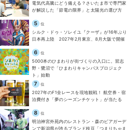
電気代高騰にどう備える？さいたま市で専門家
が解説した「節電の限界」と太陽光の選び方
5
位
シルク・ドゥ・ソレイユ『クーザ』が16年ぶり
日本再上陸 2027年2月東京、8月大阪で開催
6
位
5000本のひまわりが街づくりの入口に。習志
野・鷺沼で「ひまわりキャンパスプロジェク
ト」始動
7
位
2027年のF1全レースを現地観戦！ 航空券・宿
泊費付き「夢のシーズンチケット」が当たる
8
位
明治神宮外苑内のレストラン・森のビアガーデ
ンで新潟県が誇るブランド枝豆「つまりちゃま