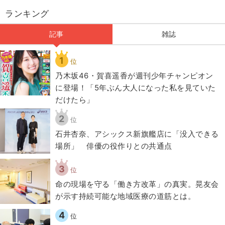
ランキング
記事
雑誌
1
位
乃木坂46・賀喜遥香が週刊少年チャンピオン
に登場！「5年ぶん大人になった私を見ていた
だけたら」
2
位
石井杏奈、アシックス新旗艦店に「没入できる
場所」 俳優の役作りとの共通点
3
位
​命の現場を守る「働き方改革」の真実。晃友会
が示す持続可能な地域医療の道筋とは。
4
位