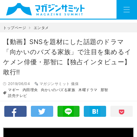
トップページ
エンタメ
【動画】SNSを題材にした話題のドラマ
「向かいのバズる家族」で注目を集めるイ
ケメン俳優・那智に【独占インタビュー】
敢行‼
2019/06/04
マガジンサミット 儀保
マギー
内田理央
向かいのバズる家族
木曜ドラマ
那智
読売テレビ