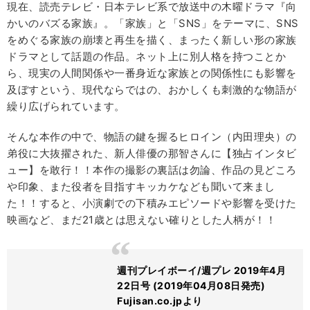
現在、読売テレビ・日本テレビ系で放送中の木曜ドラマ『向
かいのバズる家族』。「家族」と「SNS」をテーマに、SNS
をめぐる家族の崩壊と再生を描く、まったく新しい形の家族
ドラマとして話題の作品。ネット上に別人格を持つことか
ら、現実の人間関係や一番身近な家族との関係性にも影響を
及ぼすという、現代ならではの、おかしくも刺激的な物語が
繰り広げられています。
そんな本作の中で、物語の鍵を握るヒロイン（内田理央）の
弟役に大抜擢された、新人俳優の那智さんに【独占インタビ
ュー】を敢行！！本作の撮影の裏話は勿論、作品の見どころ
や印象、また役者を目指すキッカケなども聞いて来まし
た！！すると、小演劇での下積みエピソードや影響を受けた
映画など、まだ21歳とは思えない確りとした人柄が！！
週刊プレイボーイ/週プレ 2019年4月
22日号 (2019年04月08日発売)
Fujisan.co.jpより