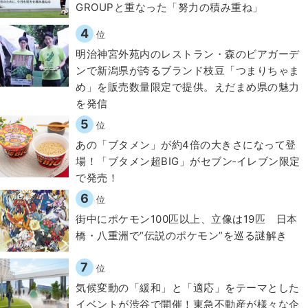
GROUPと重なった「努力の積み重ね」
4
位
明治神宮外苑内のレストラン・森のビアガーデ
ンで新潟県が誇るブランド枝豆「つまりちゃま
め」を販売数量限定で提供。えだまめ県の魅力
を発信
5
位
あの「ブタメン」が約4倍の大きさになって登
場！「ブタメン超BIG」がセブン‐イレブン限定
で発売！
6
位
街中にポケモン100匹以上、立像は19匹 日本
橋・八重洲で“伝説のポケモン”を巡る謎解き
7
位
気候変動の「緩和」と「適応」をテーマとした
イベントが渋谷で開催！東急不動産が様々な企