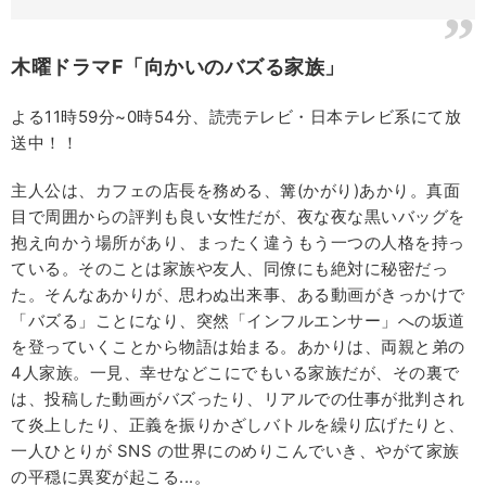
木曜ドラマF「向かいのバズる家族」
よる11時59分~0時54分、読売テレビ・日本テレビ系にて放
送中！！
主人公は、カフェの店長を務める、篝(かがり)あかり。真面
目で周囲からの評判も良い女性だが、夜な夜な黒いバッグを
抱え向かう場所があり、まったく違うもう一つの人格を持っ
ている。そのことは家族や友人、同僚にも絶対に秘密だっ
た。そんなあかりが、思わぬ出来事、ある動画がきっかけで
「バズる」ことになり、突然「インフルエンサー」への坂道
を登っていくことから物語は始まる。あかりは、両親と弟の
4人家族。一見、幸せなどこにでもいる家族だが、その裏で
は、投稿した動画がバズったり、リアルでの仕事が批判され
て炎上したり、正義を振りかざしバトルを繰り広げたりと、
一人ひとりが SNS の世界にのめりこんでいき、やがて家族
の平穏に異変が起こる...。