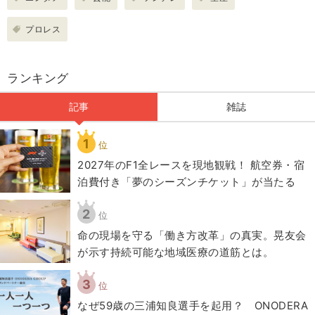
プロレス
ランキング
記事
雑誌
1
位
2027年のF1全レースを現地観戦！ 航空券・宿
泊費付き「夢のシーズンチケット」が当たる
2
位
​命の現場を守る「働き方改革」の真実。晃友会
が示す持続可能な地域医療の道筋とは。
3
位
なぜ59歳の三浦知良選手を起用？ ONODERA