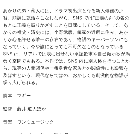
あかりの弟・薪人には、ドラマ初出演となる新人俳優の那
智。順調に就活をこなしながら、SNS では“正義の剣“の名の
もとに正義を振りかざすことを日課にしている。そして、あ
かりの祖父・清史には、小野武彦。篝家の近所に住み、あか
りが心を許せる唯一の存在であり、物語のキーパーソンにも
なっていく。今や誰にとっても不可欠なものとなっている
SNS は、リアルでは表に出せない承認欲求や自己顕示欲が渦
巻く空間でもある。本作では、SNS 内に別人格を持つことか
ら、現実の人間関係や一番身近な家族との関係性にも影響を
及ぼすという、現代ならではの、おかしくも刺激的な物語が
繰り広げられる。
脚本 マギー
監督 藤井 道人ほか
音楽 ワンミュージック