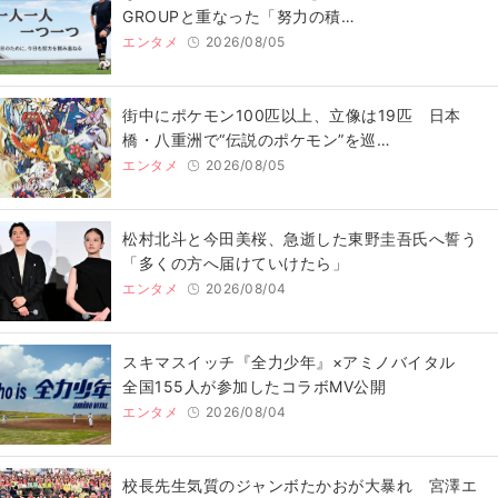
GROUPと重なった「努力の積…
エンタメ
2026/08/05
街中にポケモン100匹以上、立像は19匹 日本
橋・八重洲で“伝説のポケモン”を巡…
エンタメ
2026/08/05
松村北斗と今田美桜、急逝した東野圭吾氏へ誓う
「多くの方へ届けていけたら」
エンタメ
2026/08/04
スキマスイッチ『全力少年』×アミノバイタル
全国155人が参加したコラボMV公開
エンタメ
2026/08/04
校長先生気質のジャンボたかおが大暴れ 宮澤エ