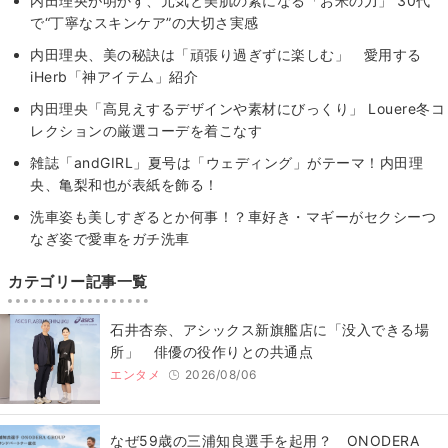
内田理央が明かす、元気と美肌の素になる「お米の力」 30代
で“丁寧なスキンケア”の大切さ実感
内田理央、美の秘訣は「頑張り過ぎずに楽しむ」 愛用する
iHerb「神アイテム」紹介
内田理央「高見えするデザインや素材にびっくり」 Louere冬コ
レクションの厳選コーデを着こなす
雑誌「andGIRL」夏号は「ウェディング」がテーマ！内田理
央、亀梨和也が表紙を飾る！
洗車姿も美しすぎるとか何事！？車好き・マギーがセクシーつ
なぎ姿で愛車をガチ洗車
カテゴリー記事一覧
石井杏奈、アシックス新旗艦店に「没入できる場
所」 俳優の役作りとの共通点
エンタメ
2026/08/06
なぜ59歳の三浦知良選手を起用？ ONODERA