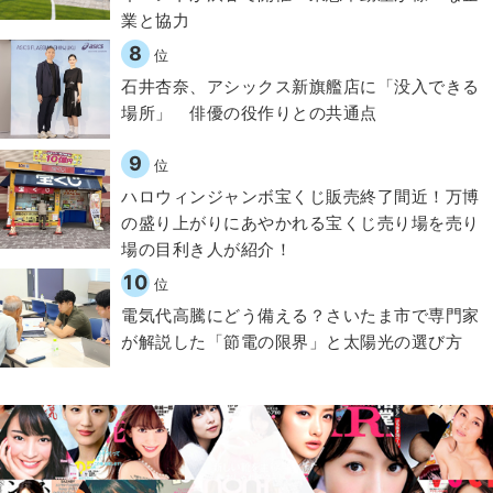
業と協力
8
位
石井杏奈、アシックス新旗艦店に「没入できる
場所」 俳優の役作りとの共通点
9
位
ハロウィンジャンボ宝くじ販売終了間近！万博
の盛り上がりにあやかれる宝くじ売り場を売り
場の目利き人が紹介！
10
位
電気代高騰にどう備える？さいたま市で専門家
が解説した「節電の限界」と太陽光の選び方