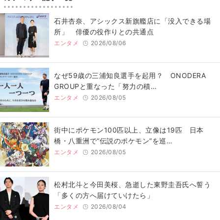
石井杏奈、アシックス新旗艦店に「没入できる場
所」 俳優の役作りとの共通点
エンタメ
2026/08/06
なぜ59歳の三浦知良選手を起用？ ONODERA
GROUPと重なった「努力の積…
エンタメ
2026/08/05
街中にポケモン100匹以上、立像は19匹 日本
橋・八重洲で“伝説のポケモン”を巡…
エンタメ
2026/08/05
松村北斗と今田美桜、急逝した東野圭吾氏へ誓う
「多くの方へ届けていけたら」
エンタメ
2026/08/04