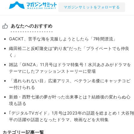
マガジンサミットをフォローする
あなたへのおすすめ
GACKT、苦手な海を克服しようとしたら「7時間漂流」
織田裕二と反町隆史は“釣り友”だった「プライベートでも仲良
く」
雑誌「GINZA」11月号はドラマ特集号！水川あさみがドラマを
テーマにしたファッションストーリーに登場
「逃れられない目」広瀬アリス、ベテラン名優にキャッチコピ
ー付けられる
新婚・西野七瀬の夢が叶った出来事とは？結婚後の変わらぬ心
境も語る
｢デジタルTVガイド」1月号は2023年の話題を総まとめ！大谷翔
平の活躍や話題となったドラマ、映画などを大特集
カテゴリー記事一覧