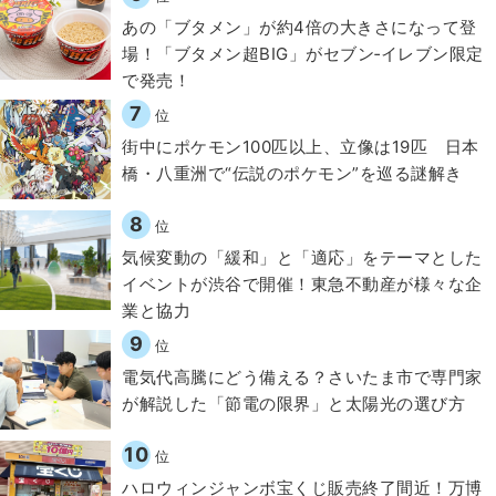
あの「ブタメン」が約4倍の大きさになって登
場！「ブタメン超BIG」がセブン‐イレブン限定
で発売！
7
位
街中にポケモン100匹以上、立像は19匹 日本
橋・八重洲で“伝説のポケモン”を巡る謎解き
8
位
気候変動の「緩和」と「適応」をテーマとした
イベントが渋谷で開催！東急不動産が様々な企
業と協力
9
位
電気代高騰にどう備える？さいたま市で専門家
が解説した「節電の限界」と太陽光の選び方
10
位
ハロウィンジャンボ宝くじ販売終了間近！万博