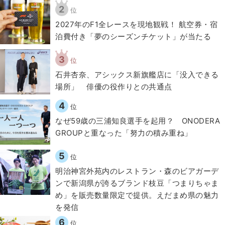
2
位
2027年のF1全レースを現地観戦！ 航空券・宿
泊費付き「夢のシーズンチケット」が当たる
3
位
石井杏奈、アシックス新旗艦店に「没入できる
場所」 俳優の役作りとの共通点
4
位
なぜ59歳の三浦知良選手を起用？ ONODERA
GROUPと重なった「努力の積み重ね」
5
位
明治神宮外苑内のレストラン・森のビアガーデ
ンで新潟県が誇るブランド枝豆「つまりちゃま
め」を販売数量限定で提供。えだまめ県の魅力
を発信
6
位