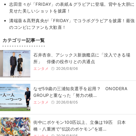
志田音々が「FRIDAY」の表紙＆グラビアに登場。背中を大胆に
見せた美しいショットを披露！
溝端葵＆髙野真央が「FRIDAY」でコラボグラビアを披露！最強
のコンビにファンも大歓喜！
カテゴリー記事一覧
石井杏奈、アシックス新旗艦店に「没入できる場
所」 俳優の役作りとの共通点
エンタメ
2026/08/06
なぜ59歳の三浦知良選手を起用？ ONODERA
GROUPと重なった「努力の積…
エンタメ
2026/08/05
街中にポケモン100匹以上、立像は19匹 日本
橋・八重洲で“伝説のポケモン”を巡…
エンタメ
2026/08/05