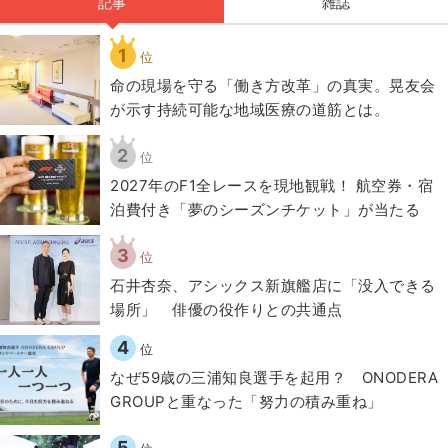
記事
雑誌
1
位
​命の現場を守る「働き方改革」の真実。晃友会
が示す持続可能な地域医療の道筋とは。
2
位
2027年のF1全レースを現地観戦！ 航空券・宿
泊費付き「夢のシーズンチケット」が当たる
3
位
石井杏奈、アシックス新旗艦店に「没入できる
場所」 俳優の役作りとの共通点
4
位
なぜ59歳の三浦知良選手を起用？ ONODERA
GROUPと重なった「努力の積み重ね」
5