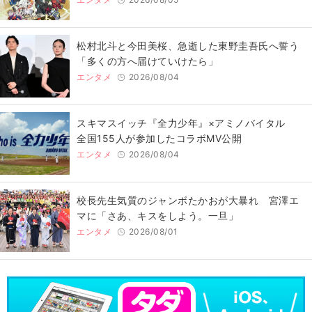
松村北斗と今田美桜、急逝した東野圭吾氏へ誓う
「多くの方へ届けていけたら」
エンタメ
2026/08/04
スキマスイッチ『全力少年』×アミノバイタル
全国155人が参加したコラボMV公開
エンタメ
2026/08/04
校長先生気質のジャンボたかおが大暴れ 宮澤エ
マに「さあ、キスをしよう。一旦」
エンタメ
2026/08/01