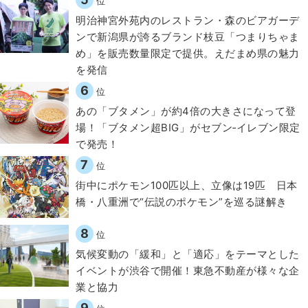
位
明治神宮外苑内のレストラン・森のビアガーデ
ンで新潟県が誇るブランド枝豆「つまりちゃま
め」を販売数量限定で提供。えだまめ県の魅力
を発信
6
位
あの「ブタメン」が約4倍の大きさになって登
場！「ブタメン超BIG」がセブン‐イレブン限定
で発売！
7
位
街中にポケモン100匹以上、立像は19匹 日本
橋・八重洲で“伝説のポケモン”を巡る謎解き
8
位
気候変動の「緩和」と「適応」をテーマとした
イベントが渋谷で開催！東急不動産が様々な企
業と協力
9